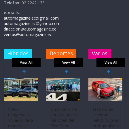
Telefax:
02 2242 133
e-mails:
automagazine.ec@gmail.com
automagazine.ec@yahoo.com
direccion@automagazine.ec
ventas@automagazine.ec
Híbridos
Deportes
Varios
View All
View All
View All
Mercado
La FEDAK
Ultima película
automotor
recibe 12
‘Spider‑Man:
nacional cierra
Sinotruk
Brand New
su mejor 1er
Bolden para
Day’ pone en