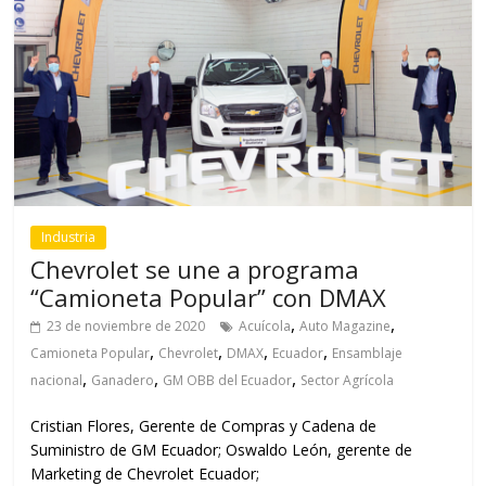
Industria
Chevrolet se une a programa
“Camioneta Popular” con DMAX
,
,
23 de noviembre de 2020
Acuícola
Auto Magazine
,
,
,
,
Camioneta Popular
Chevrolet
DMAX
Ecuador
Ensamblaje
,
,
,
nacional
Ganadero
GM OBB del Ecuador
Sector Agrícola
Cristian Flores, Gerente de Compras y Cadena de
Suministro de GM Ecuador; Oswaldo León, gerente de
Marketing de Chevrolet Ecuador;