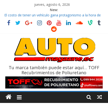
jueves, agosto 6, 2026
New:
El costo de tener un vehículo gana protagonismo a la hora de
decidir
Ultima película ‘Spider‑Man: Brand New Day’ pone en escena a
BMW
¿Qué puede pasar con tu vehículo si permanece varios días sin
usar?
La Vuelta al Ecuador 2026, edición 47ª, recorre 7 provincias en 8
días
La FEDAK recibe 12 Sinotruk Bolden para cubrir las rutas de La
Vuelta
Tu marca también puede estar aquí… TOFF
Recubrimientos de Poliuretano