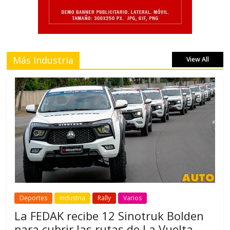
Más Industria
View All
Deportes
Industria
Rally
Varios
La FEDAK recibe 12 Sinotruk Bolden
para cubrir las rutas de La Vuelta