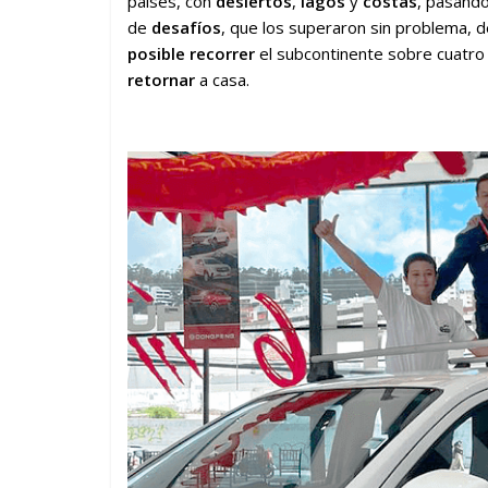
países, con
desiertos
,
lagos
y
costas
, pasand
de
desafíos
, que los superaron sin problema, d
posible recorrer
el subcontinente sobre cuatro 
retornar
a casa.