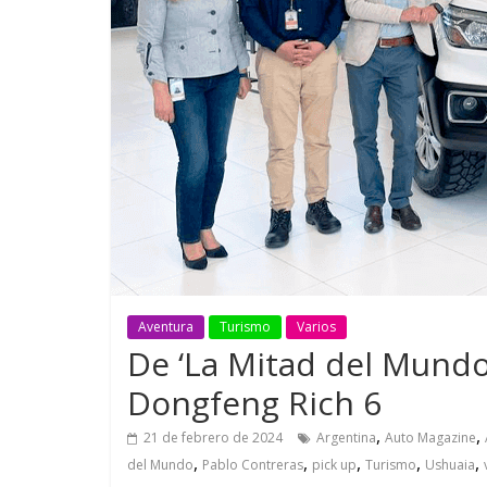
¿Qué puede pasar con tu
Campaña b
vehículo si permanece
destino de 
varios días sin usar?
en la regió
Aventura
Turismo
Varios
De ‘La Mitad del Mundo’
Dongfeng Rich 6
,
,
21 de febrero de 2024
Argentina
Auto Magazine
,
,
,
,
,
del Mundo
Pablo Contreras
pick up
Turismo
Ushuaia