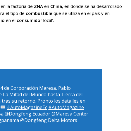
en la factoría de
ZNA
en
China
, en donde se ha desarrollado
ra el tipo de
combustible
que se utiliza en el país y en
gio
en el
consumidor
local’.
×4 de Corporación Maresa, Pablo
de La Mitad del Mundo hasta Tierra del
tras su retorno. Pronto los detalles en
#AutoMagazineEc
#AutoMagazine
sa
@Dongfeng Ecuador @Maresa Center
gpanama @Dongfeng Delta Motors