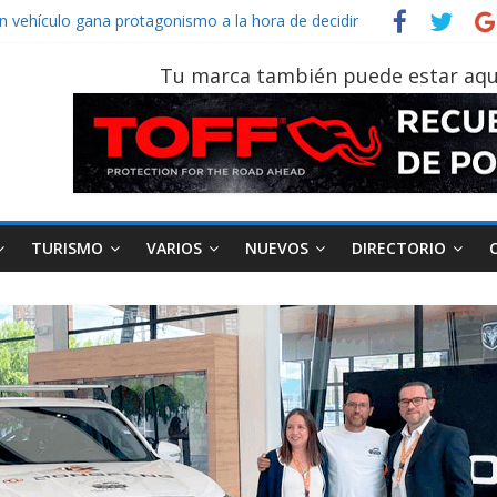
un vehículo gana protagonismo a la hora de decidir
Spider‑Man: Brand New Day’ pone en escena a BMW
on tu vehículo si permanece varios días sin usar?
Tu marca también puede estar aqu
r 2026, edición 47ª, recorre 7 provincias en 8 días
 Sinotruk Bolden para cubrir las rutas de La Vuelta
TURISMO
VARIOS
NUEVOS
DIRECTORIO
a
Motociclismo
Motos
Industria
Movilidad
Transporte
Varios