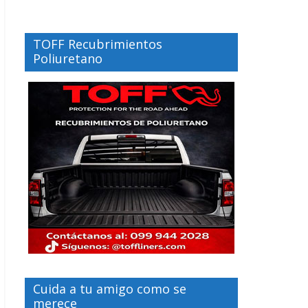
TOFF Recubrimientos
Poliuretano
Cuida a tu amigo como se
merece