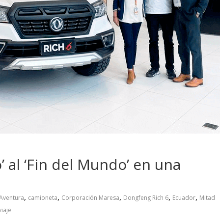
usca cambiar
Choferes profesionales
los motociclistas
mantienen a Ecuador en
n
movimiento
 al ‘Fin del Mundo’ en una
,
,
,
,
,
Aventura
camioneta
Corporación Maresa
Dongfeng Rich 6
Ecuador
Mitad
viaje