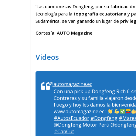
‘Las
camionetas
Dongfeng, por su
fabricación
tecnología para la
topografía ecuatoriana
y pa
Sudamérica, se van ganando un lugar de
privile
Cortesía: AUTO Magazine
Videos
@automagazine.ec
Con una pick up Dongfeng Rich 6 4
Contreras y su familia viajaron des
Fuego y hoy les damos la bienvenida 
www.automagazine.ec :
#AutosEcuador
#Dongfeng
#Mare
@Dongfeng Motor Perú @dongfen
#CapCut