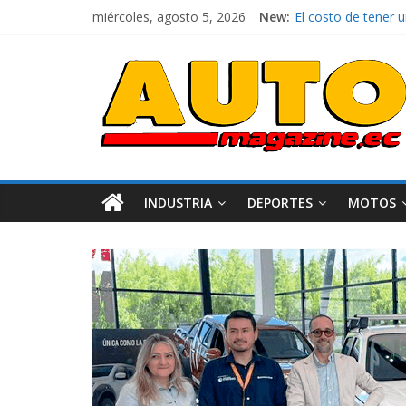
miércoles, agosto 5, 2026
New:
El costo de tener 
Ultima película ‘
¿Qué puede pasar c
La Vuelta al Ecuado
La FEDAK recibe 12
INDUSTRIA
DEPORTES
MOTOS
AEADE
Industri
Movilidad
Turismo
Varios
Movilidad