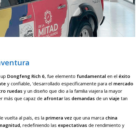
aventura
k up
Dongfeng Rich 6
, fue elemento
fundamental
en el
éxito
nte
y confiable, ‘desarrollado específicamente para el
mercado
tro ruedas
y un diseño que dio a la familia viajera la mayor
er más que capaz de
afrontar
las
demandas
de un
viaje
tan
de vuelta al país, es la
primera vez
que una marca
china
magnitud
, redefiniendo las
expectativas
de rendimiento y