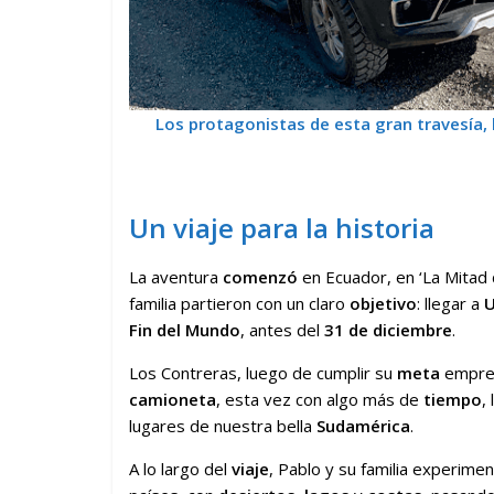
Los protagonistas de esta gran travesía, 
Un viaje para la historia
La aventura
comenzó
en Ecuador, en ‘La Mitad
familia partieron con un claro
objetivo
: llegar a
U
Fin del Mundo
, antes del
31 de diciembre
.
Los Contreras, luego de cumplir su
meta
empren
camioneta
, esta vez con algo más de
tiempo
,
lugares de nuestra bella
Sudamérica
.
A lo largo del
viaje
, Pablo y su familia experime