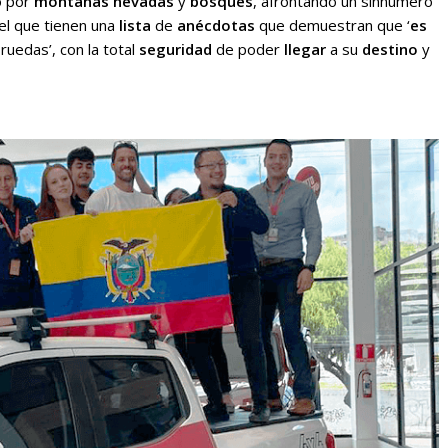
o por
montañas
nevadas
y
bosques
, afrontando un sinnúmero
el que tienen una
lista
de
anécdotas
que demuestran que ‘
es
ruedas’, con la total
seguridad
de poder
llegar
a su
destino
y