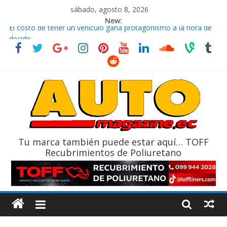
sábado, agosto 8, 2026
New:
El costo de tener un vehículo gana protagonismo a la hora de
decidir
Ultima película ‘Spider‑Man: Brand New Day’ pone en escena a
BMW
¿Qué puede pasar con tu vehículo si permanece varios días sin
usar?
La Vuelta al Ecuador 2026, edición 47ª, recorre 7 provincias en 8
días
La FEDAK recibe 12 Sinotruk Bolden para cubrir las rutas de La
Vuelta
Tu marca también puede estar aquí… TOFF
Recubrimientos de Poliuretano