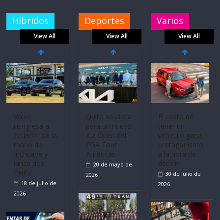
Híbridos
Deportes
Varios
View All
View All
View All
Volvo
Quito se alista
El costo de
reingresa a
para un nuevo
tener un
Ecuador de la
Kia Open del
vehículo gana
mano de
PGA Tour
protagonismo
Inchcape y
Americas
a la hora de
lanza dos
decidir
20 de mayo de
PHEV
30 de julio de
2026
18 de julio de
2026
2026