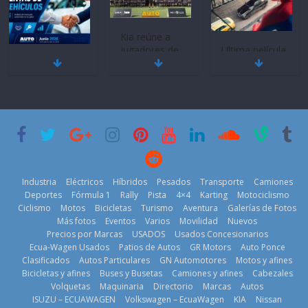
Kia reúne a
jugadores de
Ultima película
Mercado
fútbol de todo
‘Spider‑Man:
automotor
el mundo en
Brand New
nacional cierra
‘Kia OMBC
Day’ pone en
su mejor 1er
Cup’
escena a
semestre en la
BMW
6 de mayo de
historia
29 de julio de
2026
11 de julio de
2026
2026
Industria
Eléctricos
Híbridos
Pesados
Transporte
Camiones
Deportes
Fórmula 1
Rally
Pista
4×4
Karting
Motociclismo
Ciclismo
Motos
Bicicletas
Turismo
Aventura
Galerías de Fotos
Más fotos
Eventos
Varios
Movilidad
Nuevos
La Vuelta al
Precios por Marcas
USADOS
Usados Concesionarios
Ecuador 2026,
¿Qué puede
Ecua-Wagen Usados
Patios de Autos
GR Motors
Auto Ponce
BMW, Toyota,
edición 47ª,
pasar con tu
Clasificados
Autos Particulares
GN Automotores
Motos y afines
Bosch y
recorre 7
vehículo si
Bicicletas y afines
Buses y Busetas
Camiones y afines
Cabezales
Repsol
provincias en 8
permanece
Volquetas
Maquinaria
Directorio
Marcas
Autos
prueban flota
días
varios días sin
ISUZU – ECUAWAGEN
Volkswagen – EcuaWagen
KIA
Nissan