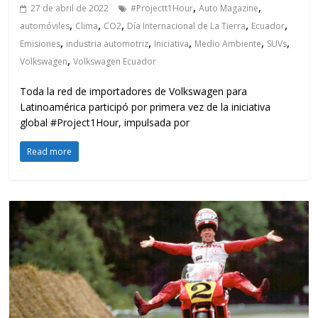
,
,
27 de abril de 2022
#Projectt1Hour
Auto Magazine
,
,
,
,
,
automóviles
Clima
CO2
Día Internacional de La Tierra
Ecuador
,
,
,
,
,
Emisiones
industria automotriz
Iniciativa
Medio Ambiente
SUVs
,
Volkswagen
Volkswagen Ecuador
Toda la red de importadores de Volkswagen para
Latinoamérica participó por primera vez de la iniciativa
global #Project1Hour, impulsada por
Read more