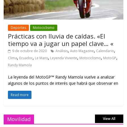
Deportes
Motociclismo
Prácticas con lluvia de caídas. «El
tiempo va a jugar un papel clave… «
,
,
,
9 de octubre de 2020
Análisis
Auto Magazine
Calendario
,
,
,
,
,
,
Clima
Ecuador
Le Mans
Leyenda Viviente
Motociclismo
MotoGP
Randy Mamola
La leyenda del MotoGP™ Randy Mamola vuelve a analizar
algunos de los puntos de interés que habrá que observar en
Read more
Movilidad
View All