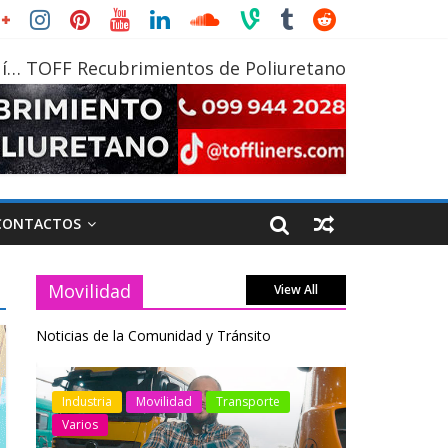
í… TOFF Recubrimientos de Poliuretano
CONTACTOS
Movilidad
View All
Noticias de la Comunidad y Tránsito
otos
Industria
Movilidad
Transporte
Industria
Varios
Varios