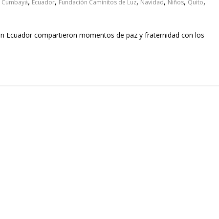
,
,
,
,
,
,
,
Cumbayá
Ecuador
Fundación Caminitos de Luz
Navidad
Niños
Quito
 en Ecuador compartieron momentos de paz y fraternidad con los