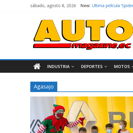
sábado, agosto 8, 2026
New:
El costo de tener un 
Ultima película ‘Sp
¿Qué puede pasar con
La Vuelta al Ecuador 
La FEDAK recibe 12 Si
INDUSTRIA
DEPORTES
MOTOS
Agasajo
Industria
Movilidad
Varios
Movilidad
Turi