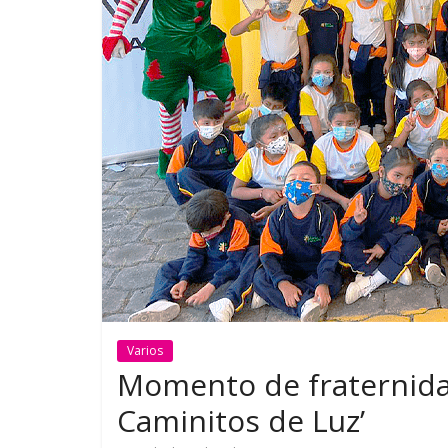
GM reafirma su
¿Qué puede
compromiso con movilidad
vehículo si
más segura y conectada
varios días
Varios
Momento de fraternida
Caminitos de Luz’