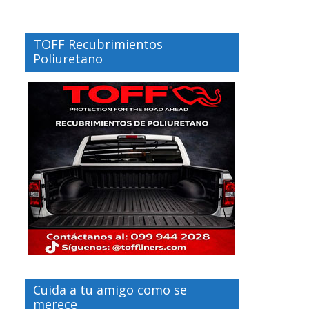
TOFF Recubrimientos
Poliuretano
Cuida a tu amigo como se
merece