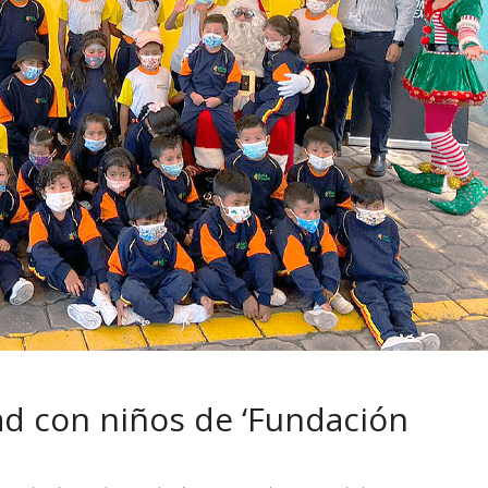
 pasar con tu
Campaña busca cambiar
 permanece
destino de los motociclis
 sin usar?
en la región
d con niños de ‘Fundación