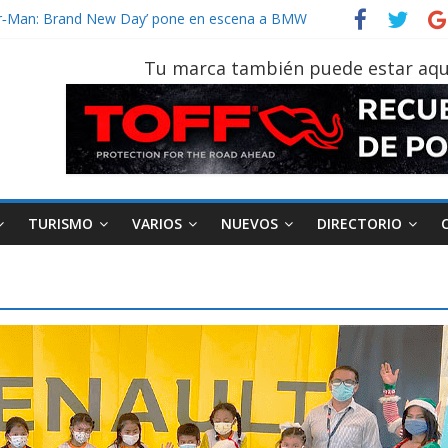
vehículo gana protagonismo a la hora de decidir
ider‑Man: Brand New Day’ pone en escena a BMW
 tu vehículo si permanece varios días sin usar?
Tu marca también puede estar aqu
2026, edición 47ª, recorre 7 provincias en 8 días
notruk Bolden para cubrir las rutas de La Vuelta
TURISMO
VARIOS
NUEVOS
DIRECTORIO
AEADE
Industria
Motociclismo
M
smo
Varios
Movilidad