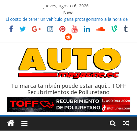
jueves, agosto 6, 2026
New:
El costo de tener un vehículo gana protagonismo a la hora de
decidir
Ultima película ‘Spider‑Man: Brand New Day’ pone en escena a
BMW
¿Qué puede pasar con tu vehículo si permanece varios días sin
usar?
La Vuelta al Ecuador 2026, edición 47ª, recorre 7 provincias en 8
días
La FEDAK recibe 12 Sinotruk Bolden para cubrir las rutas de La
Vuelta
Tu marca también puede estar aquí… TOFF
Recubrimientos de Poliuretano