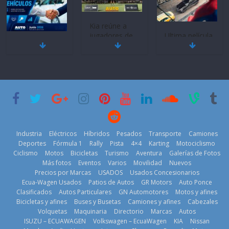
BMW, Toyota,
Quito se alista
¿Qué puede
Bosch y
para un nuevo
pasar con tu
Repsol
Kia Open del
vehículo si
prueban flota
PGA Tour
permanece
que usa
Americas
varios días sin
gasolina 100%
usar?
20 de mayo de
renovable
3 de agosto de
2026
25 de julio de
2026
2026
Industria
Eléctricos
Híbridos
Pesados
Transporte
Camiones
Deportes
Fórmula 1
Rally
Pista
4×4
Karting
Motociclismo
Ciclismo
Motos
Bicicletas
Turismo
Aventura
Galerías de Fotos
Más fotos
Eventos
Varios
Movilidad
Nuevos
Kia reúne a
Precios por Marcas
USADOS
Usados Concesionarios
jugadores de
La FEDAK
Ecua-Wagen Usados
Patios de Autos
GR Motors
Auto Ponce
Nuevo SUV
fútbol de todo
recibe 12
Clasificados
Autos Particulares
GN Automotores
Motos y afines
Honda ZR-V
el mundo en
Sinotruk
Bicicletas y afines
Buses y Busetas
Camiones y afines
Cabezales
Advanced
‘Kia OMBC
Bolden para
Volquetas
Maquinaria
Directorio
Marcas
Autos
Hybrid para el
Cup’
cubrir las rutas
ISUZU – ECUAWAGEN
Volkswagen – EcuaWagen
KIA
Nissan