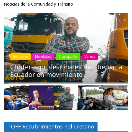
Noticias de la Comunidad y Tránsito
Industria
Movilidad
Transporte
Varios
Choferes profesionales mantienen a
Ecuador en movimiento
TOFF Recubrimientos Poliuretano