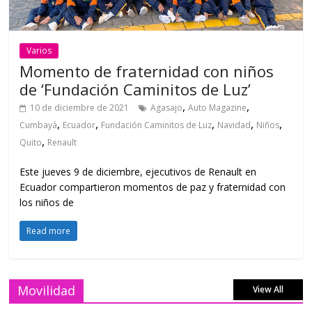
Varios
Momento de fraternidad con niños
de ‘Fundación Caminitos de Luz’
,
,
10 de diciembre de 2021
Agasajo
Auto Magazine
,
,
,
,
,
Cumbayá
Ecuador
Fundación Caminitos de Luz
Navidad
Niños
,
Quito
Renault
Este jueves 9 de diciembre, ejecutivos de Renault en
Ecuador compartieron momentos de paz y fraternidad con
los niños de
Read more
Movilidad
View All