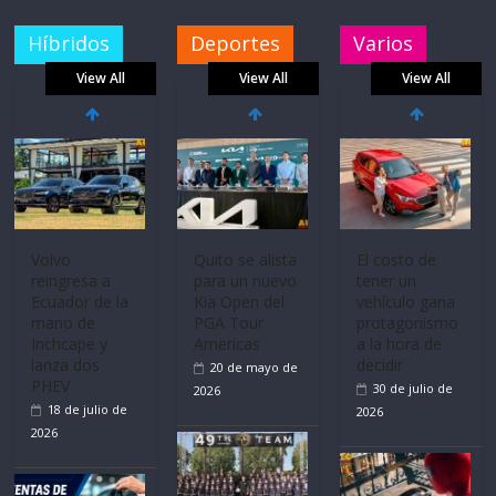
Híbridos
Deportes
Varios
View All
View All
View All
Mercado
La FEDAK
Ultima película
automotor
recibe 12
‘Spider‑Man:
nacional cierra
Sinotruk
Brand New
su mejor 1er
Bolden para
Day’ pone en
semestre en la
cubrir las rutas
escena a
historia
de La Vuelta
BMW
11 de julio de
31 de julio de
29 de julio de
2026
2026
2026