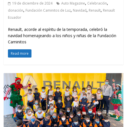
,
,
19 de diciembre de 2024
Auto Magazine
Celebración
,
,
,
,
donación
Fundación Caminitos de Luz
Navidad
Renault
Renault
Ecuador
Renault, acorde al espíritu de la temporada, celebró la
navidad homenajeando a los niños y niñas de la Fundación
Caminitos
Read more