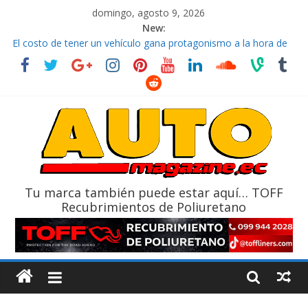
domingo, agosto 9, 2026
New:
La FEDAK recibe 12 Sinotruk Bolden para cubrir las rutas de La
Vuelta
El costo de tener un vehículo gana protagonismo a la hora de
decidir
Mercado automotor ecuatoriano creció un 28% en julio de
2026
¿Qué puede pasar con tu vehículo si permanece varios días sin
usar?
La Vuelta al Ecuador 2026, edición 47ª, recorre 7 provincias en 8
días
Tu marca también puede estar aquí… TOFF
Recubrimientos de Poliuretano