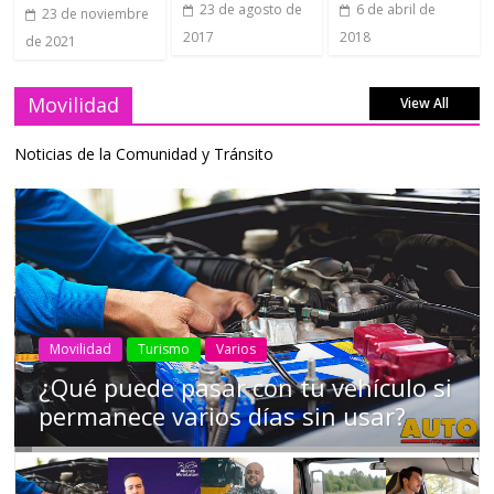
23 de agosto de
6 de abril de
23 de noviembre
2017
2018
de 2021
Movilidad
View All
Noticias de la Comunidad y Tránsito
AEADE
Industria
Motociclismo
Motos
Movilidad
Campaña busca cambiar destino de
los motociclistas en la región