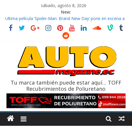
sábado, agosto 8, 2026
New:
El costo de tener un vehículo gana protagonismo a la hora de
decidir
Ultima película ‘Spider‑Man: Brand New Day’ pone en escena a
BMW
¿Qué puede pasar con tu vehículo si permanece varios días sin
usar?
La Vuelta al Ecuador 2026, edición 47ª, recorre 7 provincias en 8
días
La FEDAK recibe 12 Sinotruk Bolden para cubrir las rutas de La
Vuelta
Tu marca también puede estar aquí… TOFF
Recubrimientos de Poliuretano