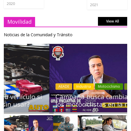
2020
2021
Movilidad
View All
Noticias de la Comunidad y Tránsito
AEADE
Industria
Motociclismo
Motos
Movilidad
Campaña busca cambiar destino de
los motociclistas en la región