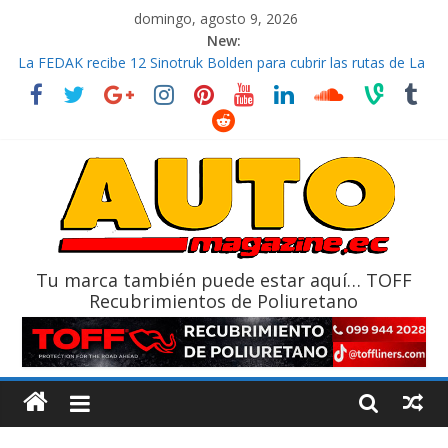
domingo, agosto 9, 2026
New:
La FEDAK recibe 12 Sinotruk Bolden para cubrir las rutas de La
Vuelta
El costo de tener un vehículo gana protagonismo a la hora de
decidir
Mercado automotor ecuatoriano creció un 28% en julio de
2026
¿Qué puede pasar con tu vehículo si permanece varios días sin
usar?
La Vuelta al Ecuador 2026, edición 47ª, recorre 7 provincias en 8
días
Tu marca también puede estar aquí… TOFF
Recubrimientos de Poliuretano