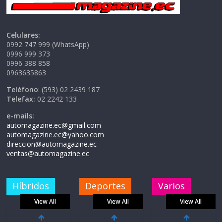
Celulares:
0992 747 999 (WhatsApp)
0996 999 373
0996 388 858
0963635863
Teléfono
: (593) 02 2439 187
Telefax:
02 2242 133
e-mails:
automagazine.ec@gmail.com
automagazine.ec@yahoo.com
direccion@automagazine.ec
ventas@automagazine.ec
Híbridos
Deportes
Varios
View All
View All
View All