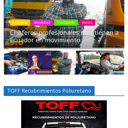
Industria
Movilidad
Transporte
Varios
Choferes profesionales mantienen a
Ecuador en movimiento
TOFF Recubrimientos Poliuretano