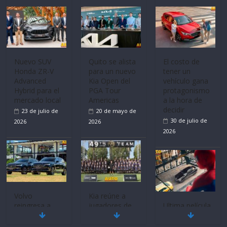
Nuevo SUV
El costo de
Honda ZR-V
tener un
Advanced
vehículo gana
Hybrid para el
protagonismo
mercado local
a la hora de
decidir
La FEDAK
23 de julio de
recibe 12
30 de julio de
2026
Sinotruk
2026
Bolden para
cubrir las rutas
de La Vuelta
31 de julio de
2026
Volvo
reingresa a
Ultima película
Ecuador de la
‘Spider‑Man:
mano de
Brand New
Inchcape y
Day’ pone en
lanza dos
escena a
PHEV
BMW
Quito se alista
para un nuevo
18 de julio de
29 de julio de
Kia Open del
2026
2026