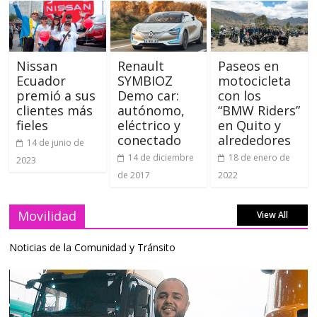
Nissan
Renault
Paseos en
Ecuador
SYMBIOZ
motocicleta
premió a sus
Demo car:
con los
clientes más
autónomo,
“BMW Riders”
fieles
eléctrico y
en Quito y
conectado
alrededores
14 de junio de
14 de diciembre
18 de enero de
2023
de 2017
2022
Movilidad
View All
Noticias de la Comunidad y Tránsito