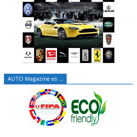
AUTO Magazine es …