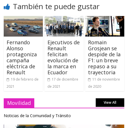
También te puede gustar
Fernando
Ejecutivos de
Romain
Alonso
Renault
Grosjean se
protagoniza
felicitan
despide de la
campaña
evolución de
F1: un breve
eléctrica de
la marca en
repaso a su
Renault
Ecuador
trayectoria
19 de febrero de
17 de diciembre
11 de noviembre
2021
de 2021
de 2020
Movilidad
View All
Noticias de la Comunidad y Tránsito