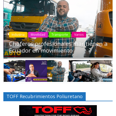
Industria
Movilidad
Transporte
Varios
Choferes profesionales mantienen a
Ecuador en movimiento
TOFF Recubrimientos Poliuretano