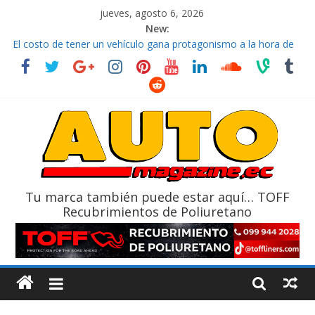
jueves, agosto 6, 2026
New:
El costo de tener un vehículo gana protagonismo a la hora de
decidir
Ultima película ‘Spider‑Man: Brand New Day’ pone en escena a
BMW
¿Qué puede pasar con tu vehículo si permanece varios días sin
usar?
La Vuelta al Ecuador 2026, edición 47ª, recorre 7 provincias en 8
días
La FEDAK recibe 12 Sinotruk Bolden para cubrir las rutas de La
Vuelta
Tu marca también puede estar aquí… TOFF
Recubrimientos de Poliuretano