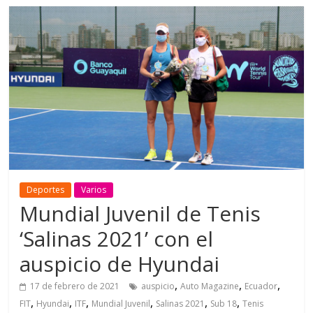
Deportes
Varios
Mundial Juvenil de Tenis
‘Salinas 2021’ con el
auspicio de Hyundai
,
,
,
17 de febrero de 2021
auspicio
Auto Magazine
Ecuador
,
,
,
,
,
,
FIT
Hyundai
ITF
Mundial Juvenil
Salinas 2021
Sub 18
Tenis