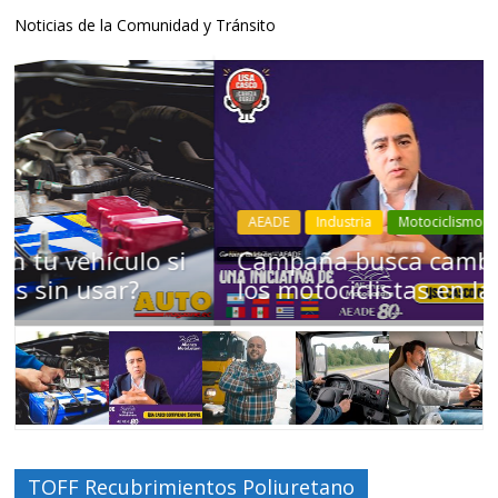
Noticias de la Comunidad y Tránsito
AEADE
Industria
Motociclismo
Motos
Movilidad
Campaña busca cambiar destino de
los motociclistas en la región
TOFF Recubrimientos Poliuretano