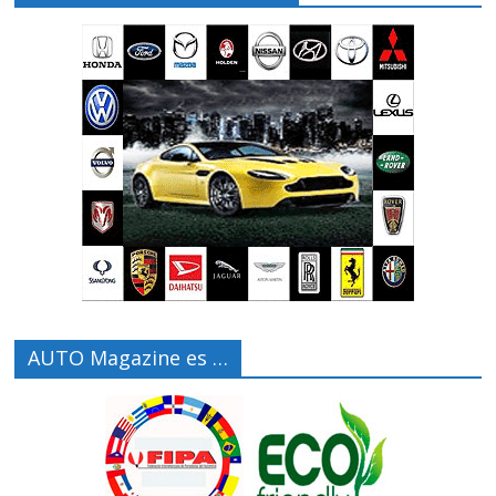
AUTO Magazine es …