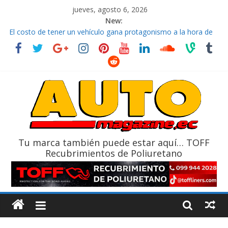
jueves, agosto 6, 2026
New:
El costo de tener un vehículo gana protagonismo a la hora de
decidir
Ultima película ‘Spider‑Man: Brand New Day’ pone en escena a
BMW
¿Qué puede pasar con tu vehículo si permanece varios días sin
usar?
La Vuelta al Ecuador 2026, edición 47ª, recorre 7 provincias en 8
días
La FEDAK recibe 12 Sinotruk Bolden para cubrir las rutas de La
Vuelta
Tu marca también puede estar aquí… TOFF
Recubrimientos de Poliuretano