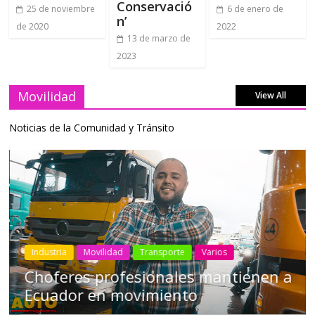
Conservació
25 de noviembre
6 de enero de
n’
de 2020
2022
13 de marzo de
2023
Movilidad
View All
Noticias de la Comunidad y Tránsito
Industria
Movilidad
Transporte
Varios
Choferes profesionales mantienen a
Ecuador en movimiento