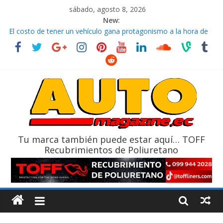
sábado, agosto 8, 2026
New:
El costo de tener un vehículo gana protagonismo a la hora de
decidir
Ultima película ‘Spider‑Man: Brand New Day’ pone en escena a
BMW
¿Qué puede pasar con tu vehículo si permanece varios días sin
usar?
La Vuelta al Ecuador 2026, edición 47ª, recorre 7 provincias en 8
días
La FEDAK recibe 12 Sinotruk Bolden para cubrir las rutas de La
Vuelta
Tu marca también puede estar aquí… TOFF
Recubrimientos de Poliuretano