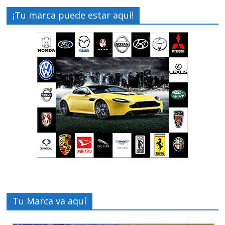
¡Tu marca puede estar aquí!
Tu Marca va aquí