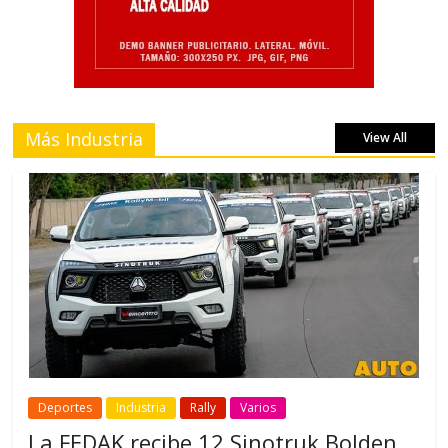
Más Industria
View All
Deportes
Industria
Rally
Varios
La FEDAK recibe 12 Sinotruk Bolden