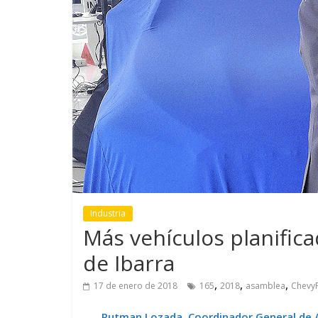
GM reafirma su
¿Qué puede
compromiso con movilidad
vehículo si
más segura y conectada
varios días
Industria
Más vehículos planific
de Ibarra
,
,
,
17 de enero de 2018
165
2018
asamblea
Chevy
Rutman Lozada, Coordinador General de A