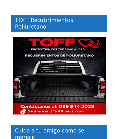
TOFF Recubrimientos
Poliuretano
Cuida a tu amigo como se
merece