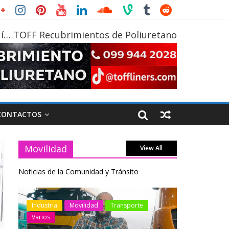
í… TOFF Recubrimientos de Poliuretano
CONTACTOS
Movilidad
View All
Noticias de la Comunidad y Tránsito
otos
Industria
Movilidad
Transporte
Industria
Varios
Varios