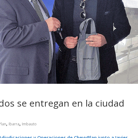
 pasar con tu
Campaña busca cambiar
 permanece
destino de los motociclis
 sin usar?
en la región
ados se entregan en la ciudad
,
,
Plan
Ibarra
Imbauto
djudicaciones y Operaciones de ChevyPlan junto a Javier