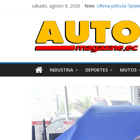
sábado, agosto 8, 2026
New:
Ultima película ‘Sp
¿Qué puede pasar con
La Vuelta al Ecuador 
La FEDAK recibe 12 Si
El costo de tener un 
INDUSTRIA
DEPORTES
MOTOS
Industria
Movilidad
Varios
Movilidad
Turi