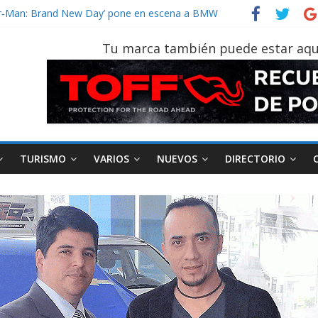
ider‑Man: Brand New Day’ pone en escena a BMW
 tu vehículo si permanece varios días sin usar?
2026, edición 47ª, recorre 7 provincias en 8 días
Tu marca también puede estar aqu
notruk Bolden para cubrir las rutas de La Vuelta
vehículo gana protagonismo a la hora de decidir
TURISMO
VARIOS
NUEVOS
DIRECTORIO
AEADE
Industria
Motociclismo
M
smo
Varios
Movilidad