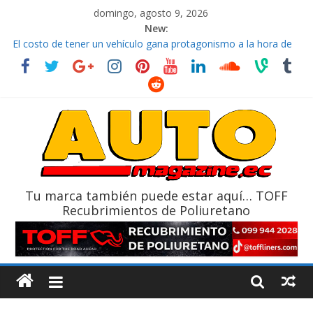
domingo, agosto 9, 2026
New:
La FEDAK recibe 12 Sinotruk Bolden para cubrir las rutas de La
Vuelta
El costo de tener un vehículo gana protagonismo a la hora de
decidir
Mercado automotor ecuatoriano creció un 28% en julio de
2026
¿Qué puede pasar con tu vehículo si permanece varios días sin
usar?
La Vuelta al Ecuador 2026, edición 47ª, recorre 7 provincias en 8
días
Tu marca también puede estar aquí… TOFF
Recubrimientos de Poliuretano