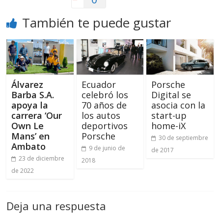
También te puede gustar
Álvarez
Ecuador
Porsche
Barba S.A.
celebró los
Digital se
apoya la
70 años de
asocia con la
carrera ‘Our
los autos
start-up
Own Le
deportivos
home-iX
Mans’ en
Porsche
30 de septiembre
Ambato
9 de junio de
de 2017
23 de diciembre
2018
de 2022
Deja una respuesta