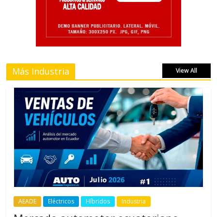
Más Industria
View All
AEADE
Eléctricos
Híbridos
Industria