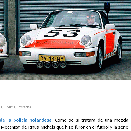
 pasar con tu
Campaña busca cambiar
 permanece
destino de los motociclis
 sin usar?
en la región
,
,
da
Policía
Porsche
de la
policía holandesa
. Como se si tratara de una mezcla
Mecánica’ de Rinus Michels que hizo furor en el fútbol y la serie