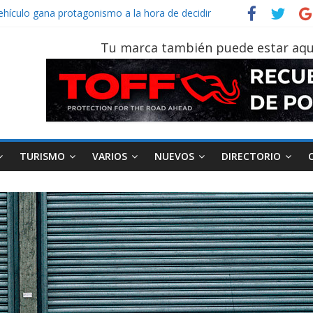
vehículo gana protagonismo a la hora de decidir
der‑Man: Brand New Day’ pone en escena a BMW
tu vehículo si permanece varios días sin usar?
Tu marca también puede estar aqu
026, edición 47ª, recorre 7 provincias en 8 días
otruk Bolden para cubrir las rutas de La Vuelta
TURISMO
VARIOS
NUEVOS
DIRECTORIO
AEADE
Industria
Motociclismo
M
smo
Varios
Movilidad