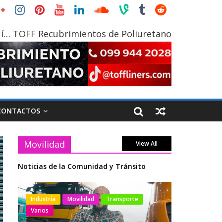
í… TOFF Recubrimientos de Poliuretano
CONTACTOS
Movilidad
View All
Noticias de la Comunidad y Tránsito
otos
Industria
Movilidad
Transporte
Industria
Varios
Varios