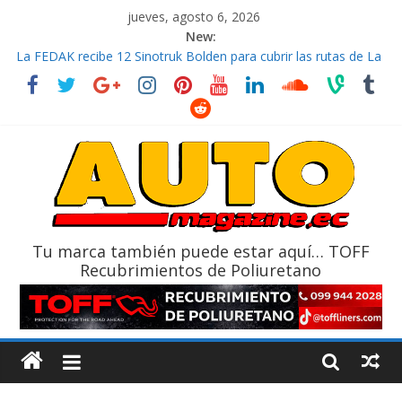
jueves, agosto 6, 2026
New:
La FEDAK recibe 12 Sinotruk Bolden para cubrir las rutas de La
Vuelta
El costo de tener un vehículo gana protagonismo a la hora de
decidir
Ultima película ‘Spider‑Man: Brand New Day’ pone en escena a
BMW
¿Qué puede pasar con tu vehículo si permanece varios días sin
usar?
La Vuelta al Ecuador 2026, edición 47ª, recorre 7 provincias en 8
días
Tu marca también puede estar aquí… TOFF
Recubrimientos de Poliuretano