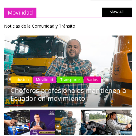
Movilidad
View All
Noticias de la Comunidad y Tránsito
Industria
Movilidad
Transporte
Varios
Conducir cansado puede ser tan
peligroso como manejar ‘tomado’