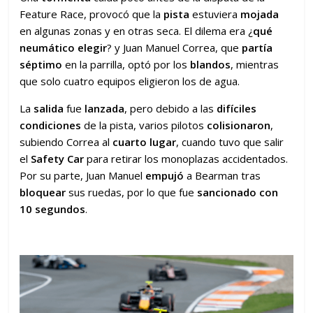
Feature Race, provocó que la
pista
estuviera
mojada
en algunas zonas y en otras seca. El dilema era ¿
qué
neumático elegir
? y Juan Manuel Correa, que
partía
séptimo
en la parrilla, optó por los
blandos
, mientras
que solo cuatro equipos eligieron los de agua.
La
salida
fue
lanzada
, pero debido a las
difíciles
condiciones
de la pista, varios pilotos
colisionaron
,
subiendo Correa al
cuarto lugar
, cuando tuvo que salir
el
Safety Car
para retirar los monoplazas accidentados.
Por su parte, Juan Manuel
empujó
a Bearman tras
bloquear
sus ruedas, por lo que fue
sancionado con
10 segundos
.