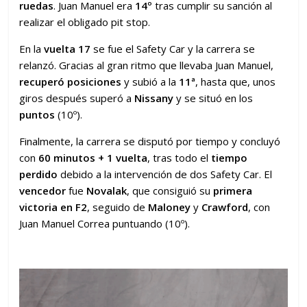
ruedas
. Juan Manuel era
14º
tras cumplir su sanción al
realizar el obligado pit stop.
En la
vuelta 17
se fue el Safety Car y la carrera se
relanzó. Gracias al gran ritmo que llevaba Juan Manuel,
recuperó posiciones
y subió a la
11ª
, hasta que, unos
giros después superó a
Nissany
y se situó en los
puntos
(10º).
Finalmente, la carrera se disputó por tiempo y concluyó
con
60 minutos + 1 vuelta
, tras todo el
tiempo
perdido
debido a la intervención de dos Safety Car. El
vencedor
fue
Novalak
, que consiguió su
primera
victoria en F2
, seguido de
Maloney
y
Crawford
, con
Juan Manuel Correa puntuando (10º).