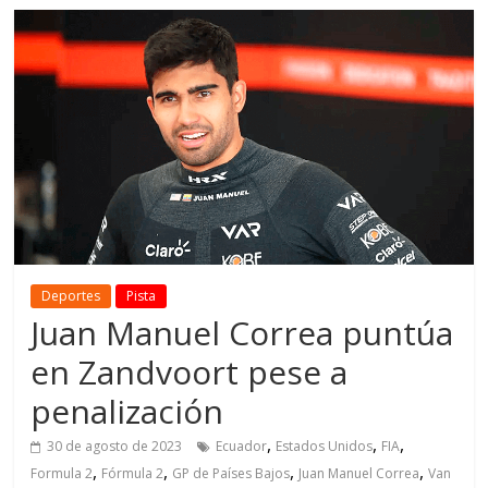
Deportes
Pista
Juan Manuel Correa puntúa
en Zandvoort pese a
penalización
,
,
,
30 de agosto de 2023
Ecuador
Estados Unidos
FIA
,
,
,
,
Formula 2
Fórmula 2
GP de Países Bajos
Juan Manuel Correa
Van