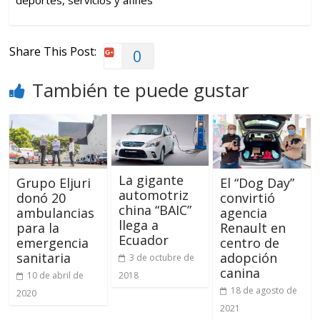
Share This Post:
0
También te puede gustar
La gigante
Grupo Eljuri
El “Dog Day”
automotriz
donó 20
convirtió
china “BAIC”
ambulancias
agencia
llega a
para la
Renault en
Ecuador
emergencia
centro de
sanitaria
adopción
3 de octubre de
canina
2018
10 de abril de
18 de agosto de
2020
2021