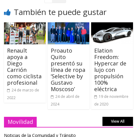
También te puede gustar
Renault
Proauto
Elation
apoya a
Quito
Freedom:
Diego
presentó su
Hypercar de
Carrión
línea de ropa
lujo con
como ciclista
‘Selective by
propulsión
profesional
Gustavo
100%
Moscoso’
eléctrica
24 de marzo de
24 de abril de
19 de noviembre
2022
2024
de 2020
Movilidad
View All
Noticias de la Comunidad y Tránsito