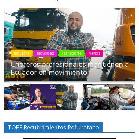
Industria
Movilidad
Transporte
Varios
Conducir cansado puede ser tan
peligroso como manejar ‘tomado’
TOFF Recubrimientos Poliuretano