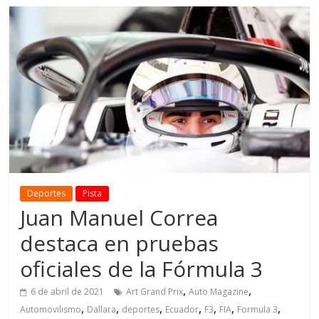
Deportes
Pista
Juan Manuel Correa
destaca en pruebas
oficiales de la Fórmula 3
,
,
6 de abril de 2021
Art Grand Prix
Auto Magazine
,
,
,
,
,
,
,
Automovilismo
Dallara
deportes
Ecuador
F3
FIA
Formula 3