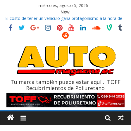
miércoles, agosto 5, 2026
New:
El costo de tener un vehículo gana protagonismo a la hora de
decidir
Ultima película ‘Spider‑Man: Brand New Day’ pone en escena a
BMW
¿Qué puede pasar con tu vehículo si permanece varios días sin
usar?
La Vuelta al Ecuador 2026, edición 47ª, recorre 7 provincias en 8
días
La FEDAK recibe 12 Sinotruk Bolden para cubrir las rutas de La
Vuelta
Tu marca también puede estar aquí… TOFF
Recubrimientos de Poliuretano