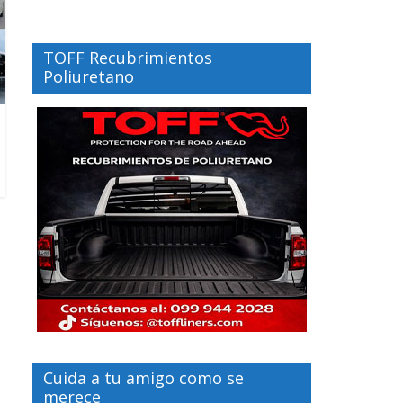
TOFF Recubrimientos
Poliuretano
Cuida a tu amigo como se
merece