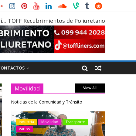
í… TOFF Recubrimientos de Poliuretano
CONTACTOS
Movilidad
View All
Noticias de la Comunidad y Tránsito
otos
Industria
Movilidad
Transporte
Industria
Varios
Varios