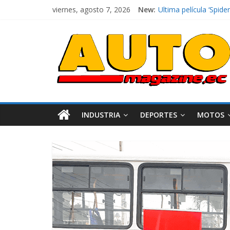
El costo de tener un 
viernes, agosto 7, 2026
New:
Ultima película ‘Spi
¿Qué puede pasar con 
La Vuelta al Ecuador 2
La FEDAK recibe 12 Si
INDUSTRIA
DEPORTES
MOTOS
Industria
Movilidad
Varios
Movilidad
Turi