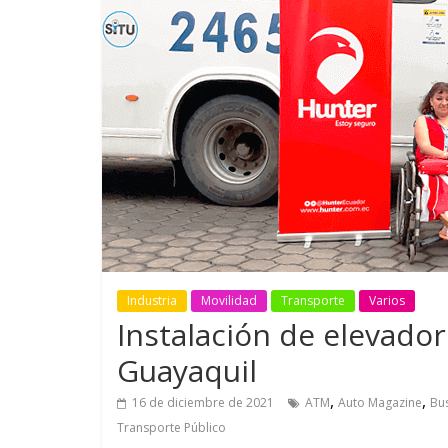
GM reafirma su
¿Qué puede
compromiso con movilidad
vehículo si
más segura y conectada
varios días
Industria
Movilidad
Transporte
Varios
Instalación de elevado
Guayaquil
,
,
16 de diciembre de 2021
ATM
Auto Magazine
Bu
Transporte Público