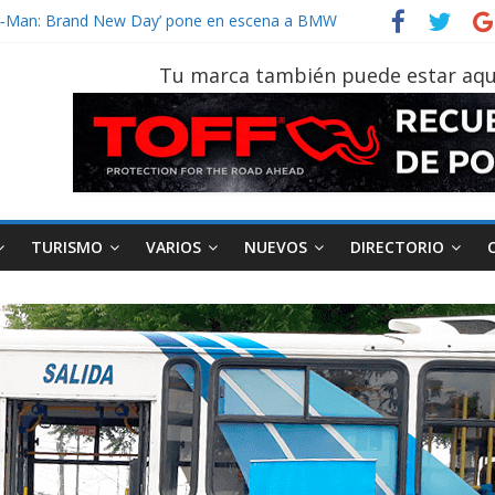
vehículo gana protagonismo a la hora de decidir
der‑Man: Brand New Day’ pone en escena a BMW
tu vehículo si permanece varios días sin usar?
Tu marca también puede estar aqu
026, edición 47ª, recorre 7 provincias en 8 días
notruk Bolden para cubrir las rutas de La Vuelta
TURISMO
VARIOS
NUEVOS
DIRECTORIO
AEADE
Industria
Motociclismo
M
smo
Varios
Movilidad