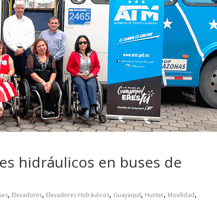
 pasar con tu
Campaña busca cambiar
 permanece
destino de los motociclis
 sin usar?
en la región
res hidráulicos en buses de
,
,
,
,
,
,
ses
Elevadores
Elevadores Hidráulicos
Guayaquil
Hunter
Movilidad