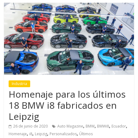
Industria
Homenaje para los últimos
18 BMW i8 fabricados en
Leipzig
,
,
,
,
26 de junio de 2020
Auto Magazine
BMW
BMWi8
Ecuador
,
,
,
,
Homenaje
i8
Leipzig
Personalizados
Últimos