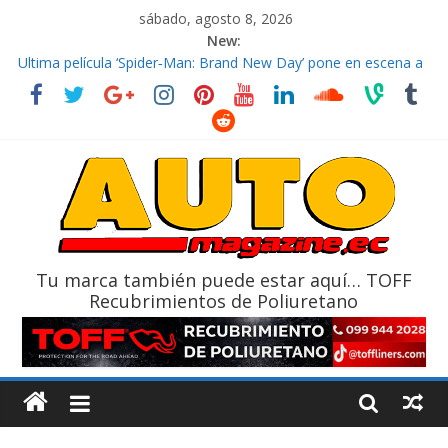
sábado, agosto 8, 2026
New:
El costo de tener un vehículo gana protagonismo a la hora de
decidir
Ultima película ‘Spider‑Man: Brand New Day’ pone en escena a
BMW
¿Qué puede pasar con tu vehículo si permanece varios días sin
usar?
La Vuelta al Ecuador 2026, edición 47ª, recorre 7 provincias en 8
días
La FEDAK recibe 12 Sinotruk Bolden para cubrir las rutas de La
Vuelta
Tu marca también puede estar aquí… TOFF
Recubrimientos de Poliuretano