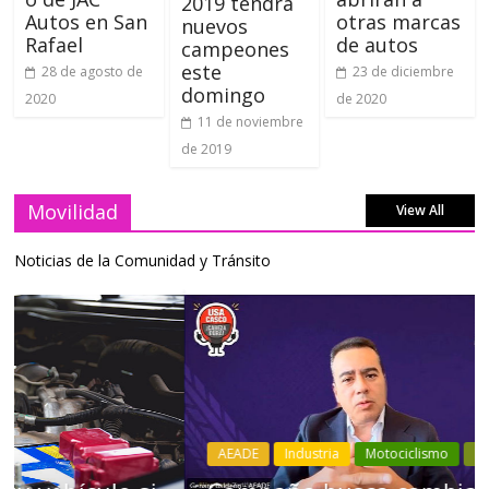
2019 tendrá
Autos en San
otras marcas
nuevos
Rafael
de autos
campeones
este
28 de agosto de
23 de diciembre
domingo
2020
de 2020
11 de noviembre
de 2019
Movilidad
View All
Noticias de la Comunidad y Tránsito
AEADE
Industria
Motociclismo
Motos
Movilidad