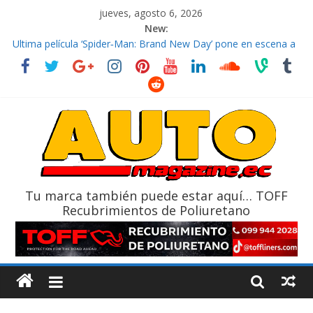
jueves, agosto 6, 2026
New:
El costo de tener un vehículo gana protagonismo a la hora de
decidir
Ultima película ‘Spider‑Man: Brand New Day’ pone en escena a
BMW
¿Qué puede pasar con tu vehículo si permanece varios días sin
usar?
La Vuelta al Ecuador 2026, edición 47ª, recorre 7 provincias en 8
días
La FEDAK recibe 12 Sinotruk Bolden para cubrir las rutas de La
Vuelta
Tu marca también puede estar aquí… TOFF
Recubrimientos de Poliuretano