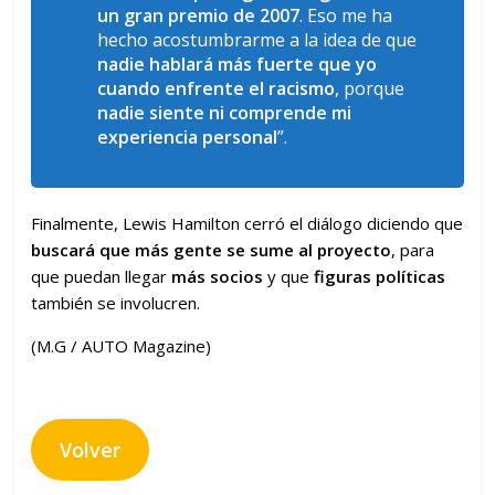
un gran premio de 2007
. Eso me ha
hecho acostumbrarme a la idea de que
nadie hablará más fuerte que yo
cuando enfrente el racismo
, porque
nadie siente ni comprende mi
experiencia personal
”.
Finalmente, Lewis Hamilton cerró el diálogo diciendo que
buscará
que más gente se sume al proyecto
, para
que puedan llegar
más socios
y que
figuras políticas
también se involucren.
(M.G / AUTO Magazine)
Volver