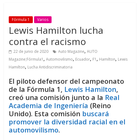
Fórmula 1
Varios
Lewis Hamilton lucha
contra el racismo
,
22 de junio de 2020
Auto Magazine
AUTO
,
,
,
,
,
Magazine;Fórmula1
Automovilismo
Ecuador
F1
Hamilton
Lewis
,
Hamilton
Lucha Antidiscriminatoria
El piloto defensor del campeonato
de la Fórmula 1,
Lewis Hamilton
,
creó una comisión junto a la
Real
Academia de Ingeniería
(Reino
Unido). Esta comisión
buscará
promover la diversidad racial en el
automovilismo
.