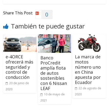
Share This Post:
0
También te puede gustar
e-4ORCE
La marca de
Banco
ofrecerá más
motos
ProCredit
seguridad y
número uno
amplía flota
control de
en China
de autos
conducción
apuesta por
sostenibles
Ecuador
con 6 Nissan
23 de junio de
LEAF
22 de agosto de
2020
2020
10 de mayo de
2021