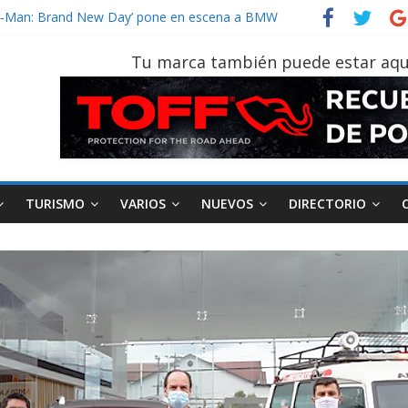
der‑Man: Brand New Day’ pone en escena a BMW
tu vehículo si permanece varios días sin usar?
026, edición 47ª, recorre 7 provincias en 8 días
Tu marca también puede estar aqu
notruk Bolden para cubrir las rutas de La Vuelta
vehículo gana protagonismo a la hora de decidir
TURISMO
VARIOS
NUEVOS
DIRECTORIO
AEADE
Industria
Motociclismo
M
smo
Varios
Movilidad