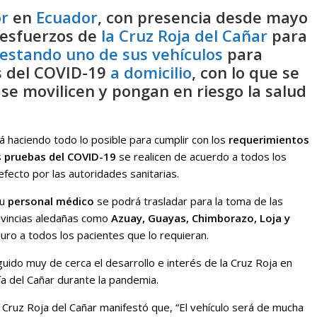
r
en
Ecuador
, con presencia desde mayo
s esfuerzos de
la Cruz Roja del Cañar
para
estando uno de sus vehículos
para
s del COVID-19
a domicilio
, con lo que se
 se movilicen y pongan en riesgo la salud
tá haciendo todo lo posible para cumplir con los
requerimientos
s
pruebas del COVID-19
se realicen de acuerdo a todos los
efecto por las autoridades sanitarias.
u
personal médico
se podrá trasladar para la toma de las
rovincias aledañas como
Azuay, Guayas, Chimborazo, Loja y
eguro a todos los pacientes que lo requieran.
eguido muy de cerca el desarrollo e interés de la Cruz Roja en
ía del Cañar durante la pandemia.
a Cruz Roja del Cañar manifestó que, “El vehículo será de mucha