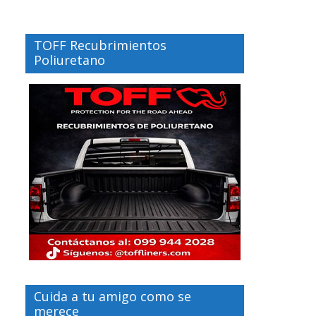
TOFF Recubrimientos
Poliuretano
Cuida a tu amigo como se
merece