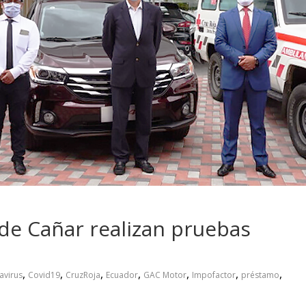
 pasar con tu
Campaña busca cambiar
 permanece
destino de los motociclis
 sin usar?
en la región
de Cañar realizan pruebas
,
,
,
,
,
,
,
avirus
Covid19
CruzRoja
Ecuador
GAC Motor
Impofactor
préstamo