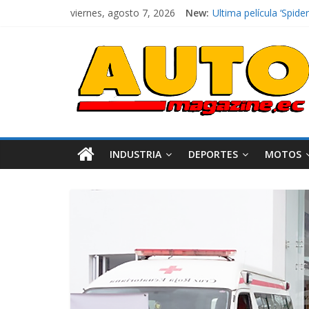
viernes, agosto 7, 2026
New:
Ultima película ‘Spi
¿Qué puede pasar con 
La Vuelta al Ecuador 2
La FEDAK recibe 12 Si
El costo de tener un 
INDUSTRIA
DEPORTES
MOTOS
Industria
Movilidad
Varios
Movilidad
Turi