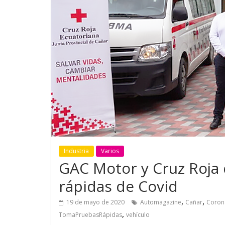
GM reafirma su
¿Qué puede
compromiso con movilidad
vehículo si
más segura y conectada
varios días
Industria
Varios
GAC Motor y Cruz Roja 
rápidas de Covid
,
,
19 de mayo de 2020
Automagazine
Cañar
Coron
,
TomaPruebasRápidas
vehículo