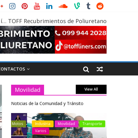
í… TOFF Recubrimientos de Poliuretano
CONTACTOS
Movilidad
View All
Noticias de la Comunidad y Tránsito
otos
Industria
Movilidad
Transporte
Industria
Varios
Varios