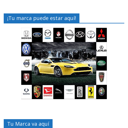
¡Tu marca puede estar aquí!
Tu Marca va aquí