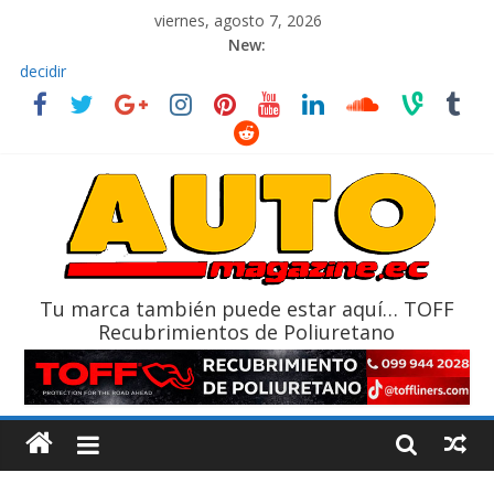
viernes, agosto 7, 2026
New:
El costo de tener un vehículo gana protagonismo a la hora de
decidir
Ultima película ‘Spider‑Man: Brand New Day’ pone en escena a
BMW
¿Qué puede pasar con tu vehículo si permanece varios días sin
usar?
La Vuelta al Ecuador 2026, edición 47ª, recorre 7 provincias en 8
días
La FEDAK recibe 12 Sinotruk Bolden para cubrir las rutas de La
Vuelta
Tu marca también puede estar aquí… TOFF
Recubrimientos de Poliuretano