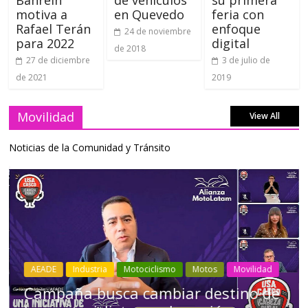
motiva a
en Quevedo
feria con
Rafael Terán
enfoque
24 de noviembre
para 2022
digital
de 2018
27 de diciembre
3 de julio de
de 2021
2019
Movilidad
View All
Noticias de la Comunidad y Tránsito
Industria
Movilidad
Transporte
Varios
Choferes profesionales mantienen a