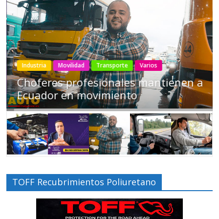
Industria
Movilidad
Transporte
Varios
Choferes profesionales mantienen a
Ecuador en movimiento
TOFF Recubrimientos Poliuretano