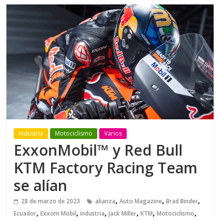
Industria
Motociclismo
Varios
ExxonMobil™ y Red Bull
KTM Factory Racing Team
se alían
,
,
,
28 de marzo de 2023
alianza
Auto Magazine
Brad Binder
,
,
,
,
,
,
Ecuador
Exxom Mobil
industria
Jack Miller
KTM
Motociclismo