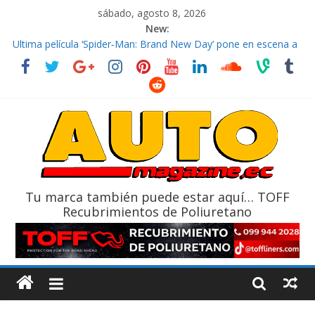
sábado, agosto 8, 2026
New:
El costo de tener un vehículo gana protagonismo a la hora de
decidir
Ultima película ‘Spider‑Man: Brand New Day’ pone en escena a
BMW
¿Qué puede pasar con tu vehículo si permanece varios días sin
usar?
La Vuelta al Ecuador 2026, edición 47ª, recorre 7 provincias en 8
días
La FEDAK recibe 12 Sinotruk Bolden para cubrir las rutas de La
Vuelta
Tu marca también puede estar aquí… TOFF
Recubrimientos de Poliuretano