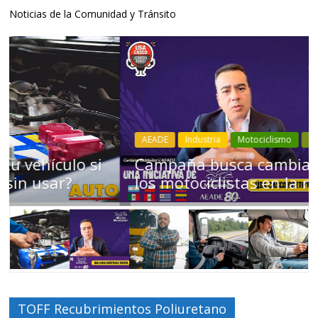
Noticias de la Comunidad y Tránsito
AEADE
Industria
Motociclismo
Motos
Movilidad
Campaña busca cambiar destino de
los motociclistas en la región
TOFF Recubrimientos Poliuretano