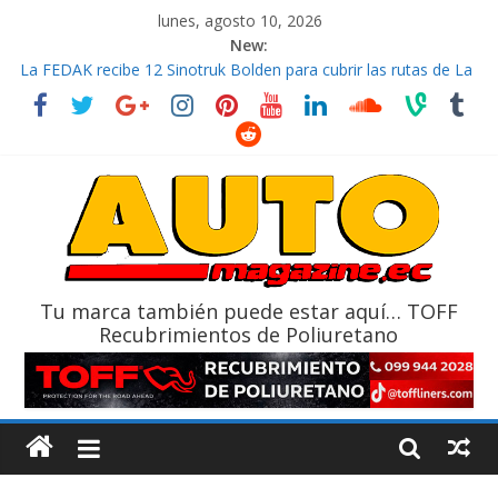
lunes, agosto 10, 2026
New:
La FEDAK recibe 12 Sinotruk Bolden para cubrir las rutas de La
Vuelta
El costo de tener un vehículo gana protagonismo a la hora de
decidir
Mercado automotor ecuatoriano creció un 28% en julio de
2026
¿Qué puede pasar con tu vehículo si permanece varios días sin
usar?
La Vuelta al Ecuador 2026, edición 47ª, recorre 7 provincias en 8
días
Tu marca también puede estar aquí… TOFF
Recubrimientos de Poliuretano