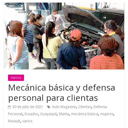
Varios
Mecánica básica y defensa
personal para clientas
,
,
30 de julio de 2021
Auto Magazine
Clientas
Defensa
,
,
,
,
,
,
Personal
Ecuador
Guayaquil
Manta
mecánica básica
mujeres
,
Renault
varios