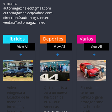
e-mails:
automagazine.ec@gmail.com
automagazine.ec@yahoo.com
direccion@automagazine.ec
ventas@automagazine.ec
Híbridos
Deportes
Varios
View All
View All
View All
Mercado
La FEDAK
Ultima película
automotor
recibe 12
‘Spider‑Man:
nacional cierra
Sinotruk
Brand New
su mejor 1er
Bolden para
Day’ pone en
semestre en la
cubrir las rutas
escena a
historia
de La Vuelta
BMW