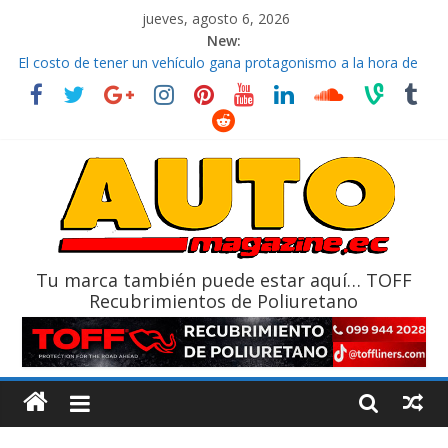
jueves, agosto 6, 2026
New:
El costo de tener un vehículo gana protagonismo a la hora de
decidir
Ultima película ‘Spider‑Man: Brand New Day’ pone en escena a
BMW
¿Qué puede pasar con tu vehículo si permanece varios días sin
usar?
La Vuelta al Ecuador 2026, edición 47ª, recorre 7 provincias en 8
días
La FEDAK recibe 12 Sinotruk Bolden para cubrir las rutas de La
Vuelta
Tu marca también puede estar aquí… TOFF
Recubrimientos de Poliuretano