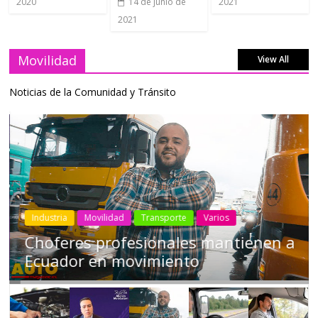
2020
2021
14 de junio de
2021
Movilidad
View All
Noticias de la Comunidad y Tránsito
Industria
Movilidad
Transporte
Varios
Choferes profesionales mantienen a
Ecuador en movimiento