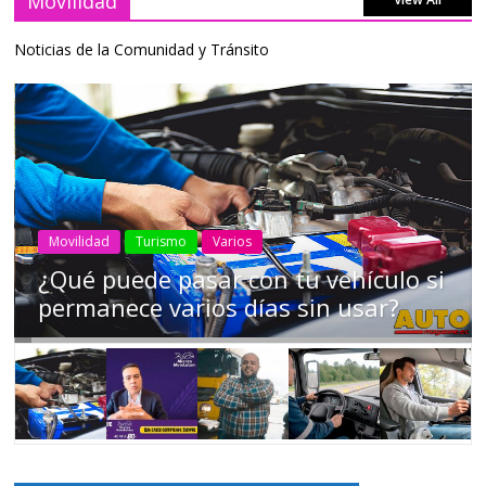
Movilidad
Noticias de la Comunidad y Tránsito
AEADE
Industria
Motociclismo
Motos
Movilidad
Campaña busca cambiar destino de
los motociclistas en la región