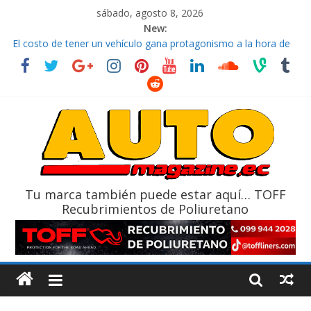
sábado, agosto 8, 2026
New:
El costo de tener un vehículo gana protagonismo a la hora de
decidir
Ultima película ‘Spider‑Man: Brand New Day’ pone en escena a
BMW
¿Qué puede pasar con tu vehículo si permanece varios días sin
usar?
La Vuelta al Ecuador 2026, edición 47ª, recorre 7 provincias en 8
días
La FEDAK recibe 12 Sinotruk Bolden para cubrir las rutas de La
Vuelta
Tu marca también puede estar aquí… TOFF
Recubrimientos de Poliuretano