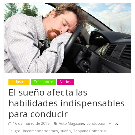
Industria
Transporte
Varios
El sueño afecta las
habilidades indispensables
para conducir
,
,
,
16 de marzo de 2019
Auto Magazine
conducción
Hino
,
,
,
Peligro
Recomendacionmes
sueño
Teojama Comercial