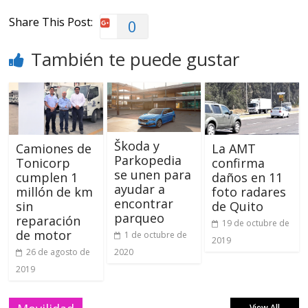
Share This Post:
0
También te puede gustar
Škoda y
Camiones de
La AMT
Parkopedia
Tonicorp
confirma
se unen para
cumplen 1
daños en 11
ayudar a
millón de km
foto radares
encontrar
sin
de Quito
parqueo
reparación
19 de octubre de
de motor
1 de octubre de
2019
2020
26 de agosto de
2019
View All