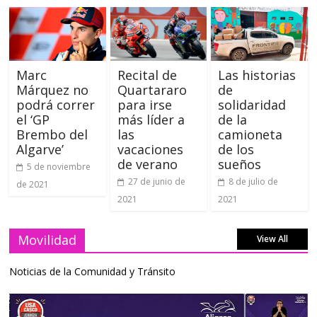
Marc
Recital de
Las historias
Márquez no
Quartararo
de
podrá correr
para irse
solidaridad
el ‘GP
más líder a
de la
Brembo del
las
camioneta
Algarve’
vacaciones
de los
de verano
sueños
5 de noviembre
27 de junio de
8 de julio de
de 2021
2021
2021
Movilidad
View All
Noticias de la Comunidad y Tránsito