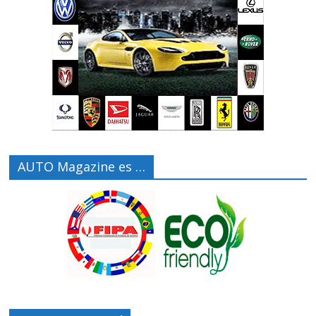
AUTO Magazine es …