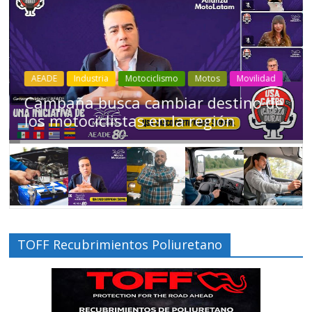
Industria
Movilidad
Transporte
Varios
Choferes profesionales mantienen a
Ecuador en movimiento
TOFF Recubrimientos Poliuretano