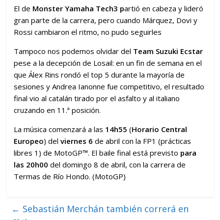
El de
Monster Yamaha Tech3 p
artió en cabeza y lideró
gran parte de la carrera, pero cuando Márquez, Dovi y
Rossi cambiaron el ritmo, no pudo seguirles
Tampoco nos podemos olvidar del
Team Suzuki Ecstar
pese a la decepción de Losail: en un fin de semana en el
que Álex Rins rondó el top 5 durante la mayoría de
sesiones y Andrea Ianonne fue competitivo, el resultado
final vio al catalán tirado por el asfalto y al italiano
cruzando en 11.ª posición.
La música comenzará a las
14h55
(
Horario Central
Europeo
) del
viernes 6
de abril con la FP1 (prácticas
libres 1) de MotoGP™. El baile final está previsto
para
las 20h00
del domingo 8 de abril, con la carrera de
Termas de Río Hondo. (MotoGP)
←
Sebastián Merchán también correrá en