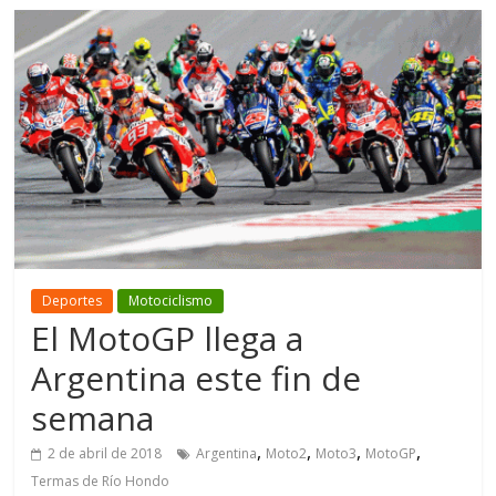
Deportes
Motociclismo
El MotoGP llega a
Argentina este fin de
semana
,
,
,
,
2 de abril de 2018
Argentina
Moto2
Moto3
MotoGP
Termas de Río Hondo