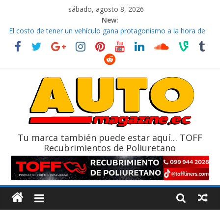
sábado, agosto 8, 2026
New:
El costo de tener un vehículo gana protagonismo a la hora de
decidir
Ultima película ‘Spider‑Man: Brand New Day’ pone en escena a
BMW
¿Qué puede pasar con tu vehículo si permanece varios días sin
usar?
La Vuelta al Ecuador 2026, edición 47ª, recorre 7 provincias en 8
días
La FEDAK recibe 12 Sinotruk Bolden para cubrir las rutas de La
Vuelta
Tu marca también puede estar aquí… TOFF
Recubrimientos de Poliuretano