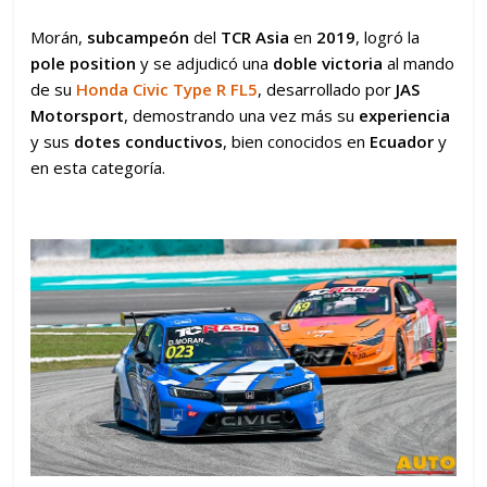
Morán,
subcampeón
del
TCR Asia
en
2019
, logró la
pole position
y se adjudicó una
doble victoria
al mando
de su
Honda Civic Type R FL5
, desarrollado por
JAS
Motorsport
, demostrando una vez más su
experiencia
y sus
dotes conductivos
, bien conocidos en
Ecuador
y
en esta categoría.