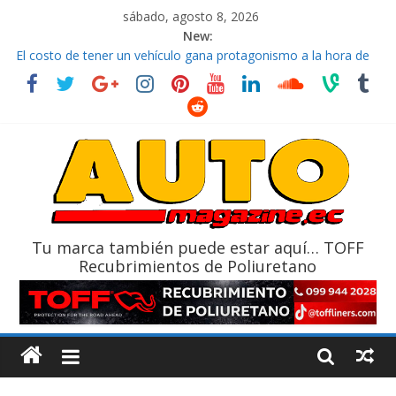
sábado, agosto 8, 2026
New:
El costo de tener un vehículo gana protagonismo a la hora de
decidir
Ultima película ‘Spider‑Man: Brand New Day’ pone en escena a
BMW
¿Qué puede pasar con tu vehículo si permanece varios días sin
usar?
La Vuelta al Ecuador 2026, edición 47ª, recorre 7 provincias en 8
días
La FEDAK recibe 12 Sinotruk Bolden para cubrir las rutas de La
Vuelta
Tu marca también puede estar aquí… TOFF
Recubrimientos de Poliuretano