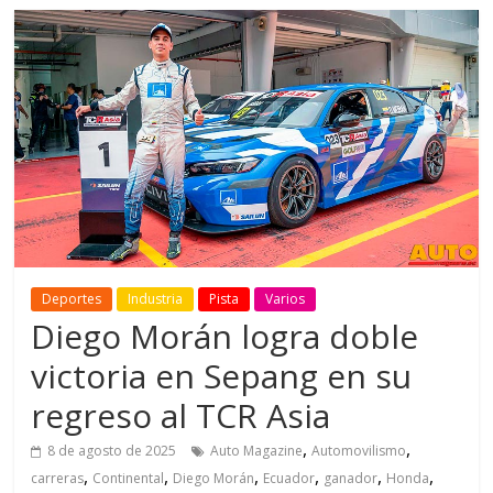
Deportes
Industria
Pista
Varios
Diego Morán logra doble
victoria en Sepang en su
regreso al TCR Asia
,
,
8 de agosto de 2025
Auto Magazine
Automovilismo
,
,
,
,
,
,
carreras
Continental
Diego Morán
Ecuador
ganador
Honda