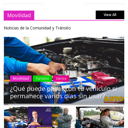
Movilidad
View All
Noticias de la Comunidad y Tránsito
AEADE
Industria
Motociclismo
Motos
Movilidad
Campaña busca cambiar destino de
los motociclistas en la región