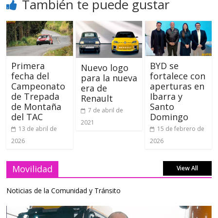
También te puede gustar
Primera
BYD se
Nuevo logo
fecha del
fortalece con
para la nueva
Campeonato
aperturas en
era de
de Trepada
Ibarra y
Renault
de Montaña
Santo
7 de abril de
del TAC
Domingo
2021
13 de abril de
15 de febrero de
2026
2026
Movilidad
View All
Noticias de la Comunidad y Tránsito