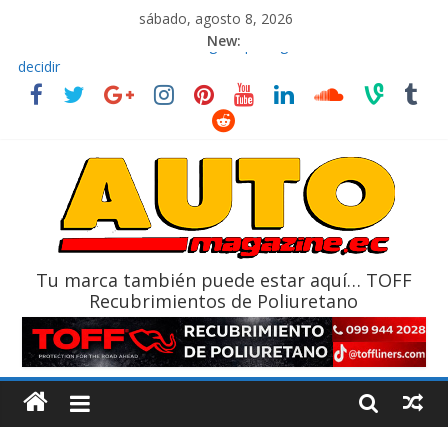
sábado, agosto 8, 2026
New:
El costo de tener un vehículo gana protagonismo a la hora de
decidir
Ultima película ‘Spider‑Man: Brand New Day’ pone en escena a
BMW
¿Qué puede pasar con tu vehículo si permanece varios días sin
usar?
La Vuelta al Ecuador 2026, edición 47ª, recorre 7 provincias en 8
días
La FEDAK recibe 12 Sinotruk Bolden para cubrir las rutas de La
Vuelta
Tu marca también puede estar aquí… TOFF
Recubrimientos de Poliuretano