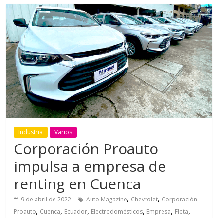
Industria
Varios
Corporación Proauto
impulsa a empresa de
renting en Cuenca
,
,
9 de abril de 2022
Auto Magazine
Chevrolet
Corporación
,
,
,
,
,
,
Proauto
Cuenca
Ecuador
Electrodomésticos
Empresa
Flota