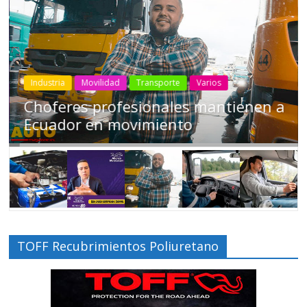
Industria
Movilidad
Transporte
Varios
Choferes profesionales mantienen a
Ecuador en movimiento
TOFF Recubrimientos Poliuretano