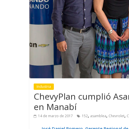
GM reafirma su
¿Qué puede
compromiso con movilidad
vehículo si
más segura y conectada
varios días
Industria
ChevyPlan cumplió Asa
en Manabí
,
,
,
14 de marzo de 2017
152
asamblea
Chevrolet
C
José Daniel Romero, Gerente Regional de