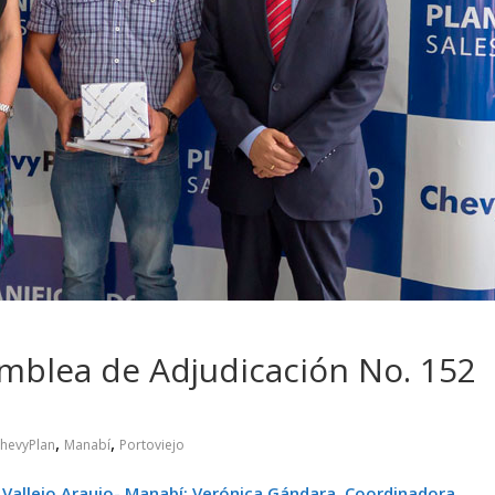
 pasar con tu
Campaña busca cambiar
 permanece
destino de los motociclis
 sin usar?
en la región
mblea de Adjudicación No. 152
,
,
hevyPlan
Manabí
Portoviejo
 Vallejo Araujo- Manabí; Verónica Gándara, Coordinadora