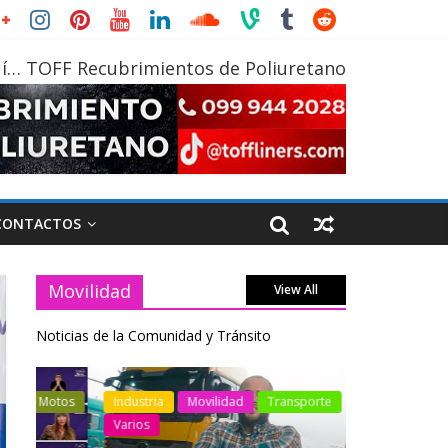
í… TOFF Recubrimientos de Poliuretano
CONTACTOS
Movilidad
View All
Noticias de la Comunidad y Tránsito
otos
Industria
Movilidad
Transporte
Industria
Varios
Varios