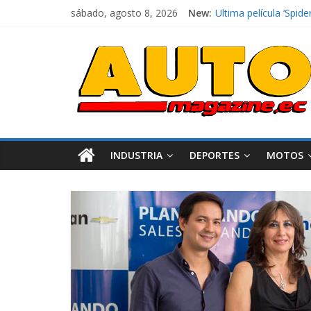
El costo de tener un 
sábado, agosto 8, 2026
New:
Ultima película ‘Sp
¿Qué puede pasar con
La Vuelta al Ecuador 
La FEDAK recibe 12 Si
INDUSTRIA
DEPORTES
MOTOS
Industria
Movilidad
Varios
Movilidad
Turi