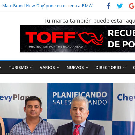
vehículo gana protagonismo a la hora de decidir
ider‑Man: Brand New Day’ pone en escena a BMW
 tu vehículo si permanece varios días sin usar?
Tu marca también puede estar aqu
2026, edición 47ª, recorre 7 provincias en 8 días
notruk Bolden para cubrir las rutas de La Vuelta
TURISMO
VARIOS
NUEVOS
DIRECTORIO
AEADE
Industria
Motociclismo
M
smo
Varios
Movilidad