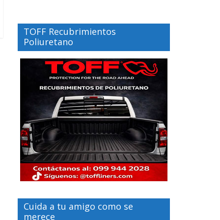
TOFF Recubrimientos
Poliuretano
Cuida a tu amigo como se
merece