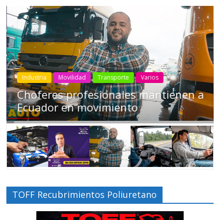
Industria
Movilidad
Transporte
Varios
Choferes profesionales mantienen a
Ecuador en movimiento
TOFF Recubrimientos Poliuretano