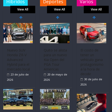
Híbridos
Deportes
Varios
View All
View All
View All
Nuevo SUV
El costo de
La FEDAK
Honda ZR-V
tener un
recibe 12
Advanced
vehículo gana
Sinotruk
Hybrid para el
protagonismo
Bolden para
mercado local
a la hora de
cubrir las rutas
decidir
23 de julio de
de La Vuelta
30 de julio de
2026
31 de julio de
2026
2026
Volvo
reingresa a
Ultima película
Quito se alista
Ecuador de la
‘Spider‑Man: