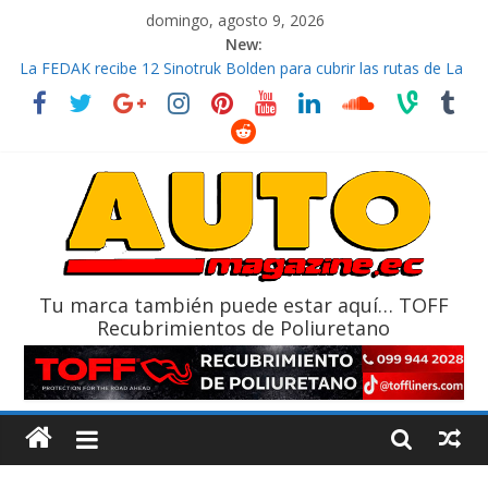
domingo, agosto 9, 2026
New:
La FEDAK recibe 12 Sinotruk Bolden para cubrir las rutas de La
Vuelta
El costo de tener un vehículo gana protagonismo a la hora de
decidir
Mercado automotor ecuatoriano creció un 28% en julio de
2026
¿Qué puede pasar con tu vehículo si permanece varios días sin
usar?
La Vuelta al Ecuador 2026, edición 47ª, recorre 7 provincias en 8
días
Tu marca también puede estar aquí… TOFF
Recubrimientos de Poliuretano