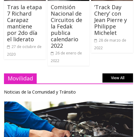
Tras la etapa
Comisión
‘Track Day
7 Richard
Nacional de
Chery’ con
Carapaz
Circuitos de
Jean Pierre y
mantiene
la Fedak
Philippe
por 2do día
publica
Michelet
el liderato
calendario
28 de marzo de
2022
27 de octubre de
2022
26 de enero de
2020
2022
Movilidad
View All
Noticias de la Comunidad y Tránsito