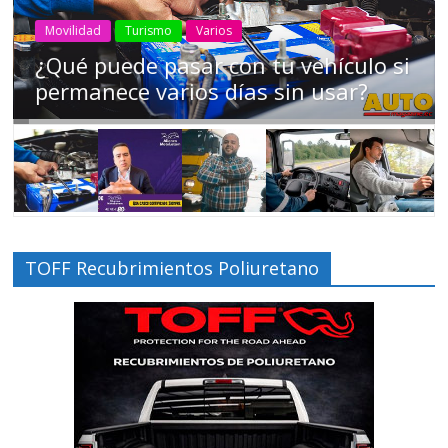
AEADE
Industria
Motociclismo
Motos
Movilidad
Campaña busca cambiar destino de
los motociclistas en la región
TOFF Recubrimientos Poliuretano