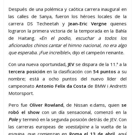
Después de una polémica y caótica carrera inaugural en
las calles de Sanya, fueron los héroes locales de la
carrera DS Techeetah y
Jean-Eric Vergne
quienes
lograron la primera victoria de la temporada en la Bahía
de Haitang.
«En el podio, escuchar a todos los
aficionados chinos cantar el himno nacional, no era algo
que esperaba. ¡Fue increíble!»
, dijo el campeón reinante.
Con una nueva oportunidad,
JEV
se dispara de la 11.ª a la
tercera posición
en la clasificación con
54 puntos
a su
nombre; está a ocho puntos del nuevo líder del
campeonato
Antonio Felix da Costa
de BMW i Andretti
Motorsport.
Pero fue
Oliver Rowland
, de Nissan e.dams, quien
se
robó el show
con un día sensacional, comenzó en la
Pole
y terminó en la segunda posición detrás de JEV. Con
las carreras europeas de
voestalpine
a la vuelta de la
esquina, que comienzan en
Roma el 13 de abril,
aquí