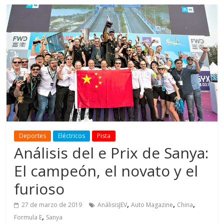
Deportes
Eléctricos
Pista
Análisis del e Prix de Sanya:
El campeón, el novato y el
furioso
,
,
,
27 de marzo de 2019
AnálisisJEV
Auto Magazine
China
,
Formula E
Sanya