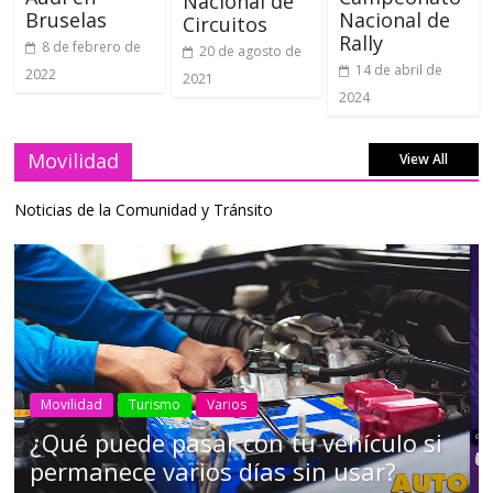
Nacional de
Bruselas
Nacional de
Circuitos
Rally
8 de febrero de
20 de agosto de
14 de abril de
2022
2021
2024
Movilidad
View All
Noticias de la Comunidad y Tránsito
AEADE
Industria
Motociclismo
Motos
Movilidad
Campaña busca cambiar destino de
los motociclistas en la región