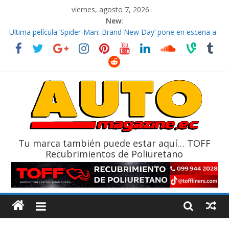
viernes, agosto 7, 2026
New:
El costo de tener un vehículo gana protagonismo a la hora de
decidir
Ultima película ‘Spider‑Man: Brand New Day’ pone en escena a
BMW
¿Qué puede pasar con tu vehículo si permanece varios días sin
usar?
La Vuelta al Ecuador 2026, edición 47ª, recorre 7 provincias en 8
días
La FEDAK recibe 12 Sinotruk Bolden para cubrir las rutas de La
Vuelta
Tu marca también puede estar aquí… TOFF
Recubrimientos de Poliuretano