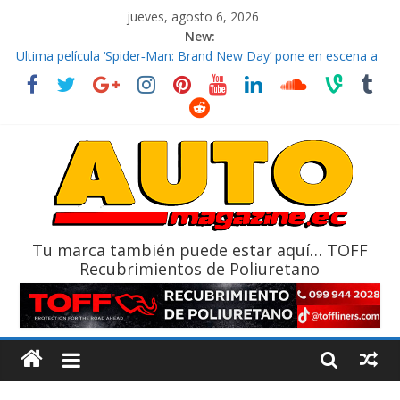
jueves, agosto 6, 2026
New:
El costo de tener un vehículo gana protagonismo a la hora de
decidir
Ultima película ‘Spider‑Man: Brand New Day’ pone en escena a
BMW
¿Qué puede pasar con tu vehículo si permanece varios días sin
usar?
La Vuelta al Ecuador 2026, edición 47ª, recorre 7 provincias en 8
días
La FEDAK recibe 12 Sinotruk Bolden para cubrir las rutas de La
Vuelta
Tu marca también puede estar aquí… TOFF
Recubrimientos de Poliuretano