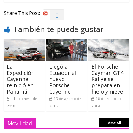
Share This Post:
0
También te puede gustar
La
Llegó a
El Porsche
Expedición
Ecuador el
Cayman GT4
Cayenne
nuevo
Rallye se
reinició en
Porsche
prepara en
Panamá
Cayenne
hielo y nieve
11 de enero de
19 de agosto de
18 de enero de
2018
2018
2019
Movilidad
View All