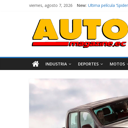
viernes, agosto 7, 2026
New:
Ultima película ‘Spi
¿Qué puede pasar con 
La Vuelta al Ecuador 2
La FEDAK recibe 12 Si
El costo de tener un 
INDUSTRIA
DEPORTES
MOTOS
Industria
Movilidad
Varios
Movilidad
Turi