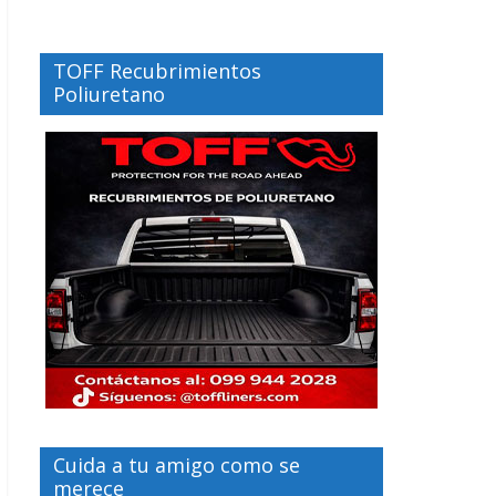
TOFF Recubrimientos
Poliuretano
Cuida a tu amigo como se
merece