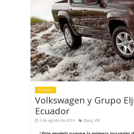
GM reafirma su
¿Qué puede
compromiso con movilidad
vehículo si
más segura y conectada
varios días
Industria
Volkswagen y Grupo Elj
Ecuador
,
2 de agosto de 2016
Eljuri
VW
“
Este modelo supone la primera incursión 