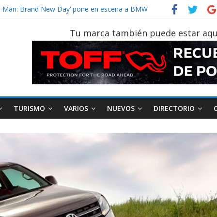
der‑Man: Brand New Day’ pone en escena a BMW
tu vehículo si permanece varios días sin usar?
026, edición 47ª, recorre 7 provincias en 8 días
Tu marca también puede estar aqu
notruk Bolden para cubrir las rutas de La Vuelta
vehículo gana protagonismo a la hora de decidir
TURISMO
VARIOS
NUEVOS
DIRECTORIO
AEADE
Industria
Motociclismo
M
smo
Varios
Movilidad