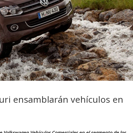
 pasar con tu
Campaña busca cambiar
 permanece
destino de los motociclis
 sin usar?
en la región
uri ensamblarán vehículos en
de Volkswagen Vehículos Comerciales en el segmento de los