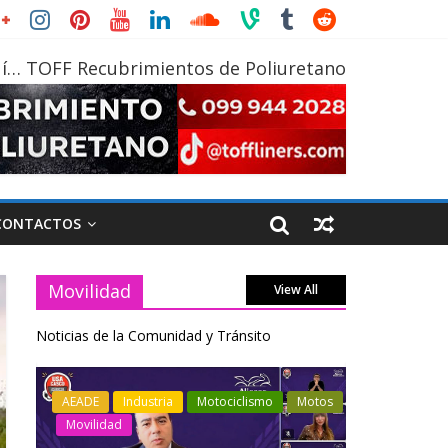
í… TOFF Recubrimientos de Poliuretano
CONTACTOS
Movilidad
View All
Noticias de la Comunidad y Tránsito
otos
Industria
Movilidad
Transporte
Industria
Varios
Varios