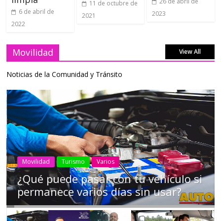
26 de abril de
11 de octubre de
6 de abril de
2023
2021
2022
Movilidad
View All
Noticias de la Comunidad y Tránsito
AEADE
Industria
Motociclismo
Motos
Movilidad
Campaña busca cambiar destino de
los motociclistas en la región