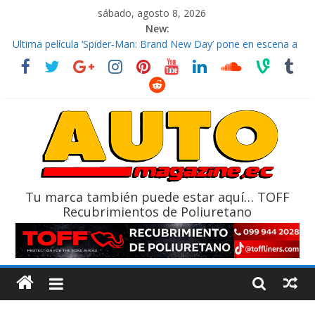
sábado, agosto 8, 2026
New:
El costo de tener un vehículo gana protagonismo a la hora de
decidir
Ultima película ‘Spider‑Man: Brand New Day’ pone en escena a
BMW
¿Qué puede pasar con tu vehículo si permanece varios días sin
usar?
La Vuelta al Ecuador 2026, edición 47ª, recorre 7 provincias en 8
días
La FEDAK recibe 12 Sinotruk Bolden para cubrir las rutas de La
Vuelta
Tu marca también puede estar aquí… TOFF
Recubrimientos de Poliuretano