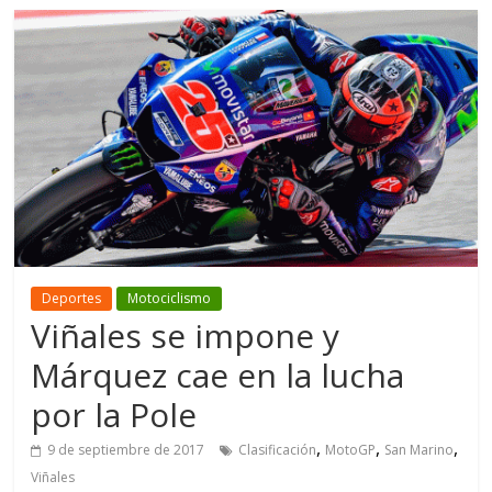
Deportes
Motociclismo
Viñales se impone y
Márquez cae en la lucha
por la Pole
,
,
,
9 de septiembre de 2017
Clasificación
MotoGP
San Marino
Viñales