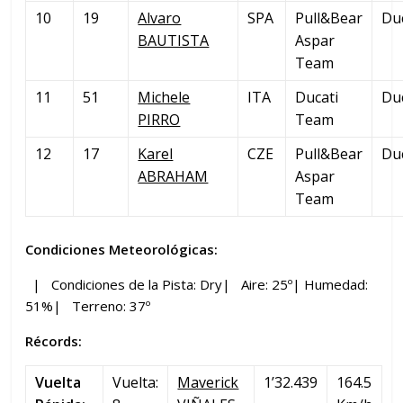
10
19
Alvaro
SPA
Pull&Bear
Du
BAUTISTA
Aspar
Team
11
51
Michele
ITA
Ducati
Du
PIRRO
Team
12
17
Karel
CZE
Pull&Bear
Du
ABRAHAM
Aspar
Team
Condiciones Meteorológicas:
| Condiciones de la Pista: Dry| Aire: 25º| Humedad:
51%| Terreno: 37º
Récords:
Vuelta
Vuelta:
Maverick
1’32.439
164.5