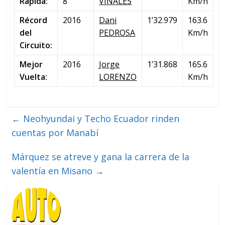
Rápida:
8
VIÑALES
Km/h
Récord
2016
Dani
1’32.979
163.6
del
PEDROSA
Km/h
Circuito:
Mejor
2016
Jorge
1’31.868
165.6
Vuelta:
LORENZO
Km/h
←
Neohyundai y Techo Ecuador rinden
cuentas por Manabí
Márquez se atreve y gana la carrera de la
valentía en Misano
→