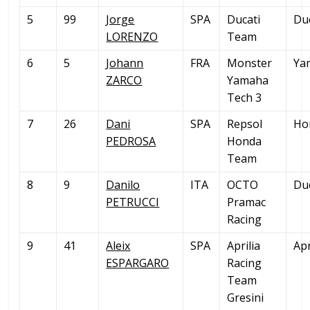
5
99
Jorge
SPA
Ducati
Du
LORENZO
Team
6
5
Johann
FRA
Monster
Ya
ZARCO
Yamaha
Tech 3
7
26
Dani
SPA
Repsol
Ho
PEDROSA
Honda
Team
8
9
Danilo
ITA
OCTO
Du
PETRUCCI
Pramac
Racing
9
41
Aleix
SPA
Aprilia
Apr
ESPARGARO
Racing
Team
Gresini