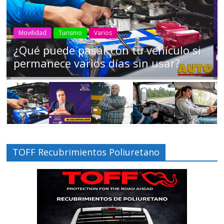
AEADE
Industria
Motociclismo
Motos
Movilidad
Campaña busca cambiar destino de
los motociclistas en la región
TOFF Recubrimientos Poliuretano