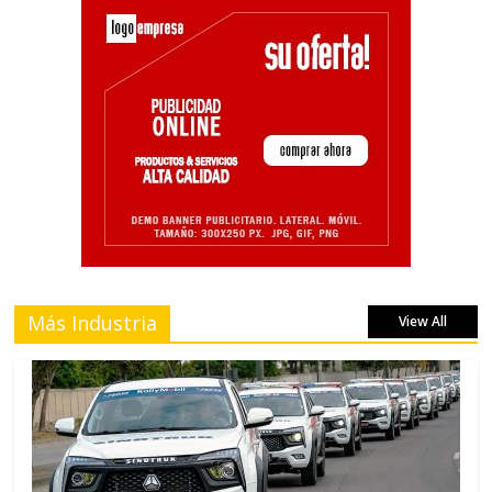
Más Industria
View All