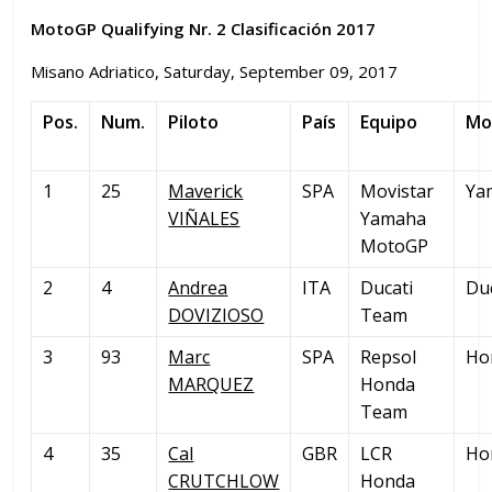
MotoGP Qualifying Nr. 2 Clasificación 2017
Misano Adriatico, Saturday, September 09, 2017
Pos.
Num.
Piloto
País
Equipo
Mo
1
25
Maverick
SPA
Movistar
Ya
VIÑALES
Yamaha
MotoGP
2
4
Andrea
ITA
Ducati
Du
DOVIZIOSO
Team
3
93
Marc
SPA
Repsol
Ho
MARQUEZ
Honda
Team
4
35
Cal
GBR
LCR
Ho
CRUTCHLOW
Honda