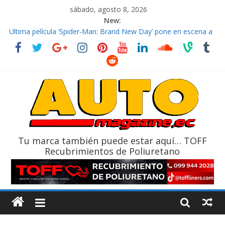
sábado, agosto 8, 2026
New:
El costo de tener un vehículo gana protagonismo a la hora de
decidir
Ultima película ‘Spider‑Man: Brand New Day’ pone en escena a
BMW
¿Qué puede pasar con tu vehículo si permanece varios días sin
usar?
La Vuelta al Ecuador 2026, edición 47ª, recorre 7 provincias en 8
días
La FEDAK recibe 12 Sinotruk Bolden para cubrir las rutas de La
Vuelta
Tu marca también puede estar aquí… TOFF
Recubrimientos de Poliuretano