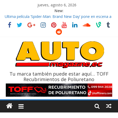
jueves, agosto 6, 2026
New:
El costo de tener un vehículo gana protagonismo a la hora de
decidir
Ultima película ‘Spider‑Man: Brand New Day’ pone en escena a
BMW
¿Qué puede pasar con tu vehículo si permanece varios días sin
usar?
La Vuelta al Ecuador 2026, edición 47ª, recorre 7 provincias en 8
días
La FEDAK recibe 12 Sinotruk Bolden para cubrir las rutas de La
Vuelta
Tu marca también puede estar aquí… TOFF
Recubrimientos de Poliuretano