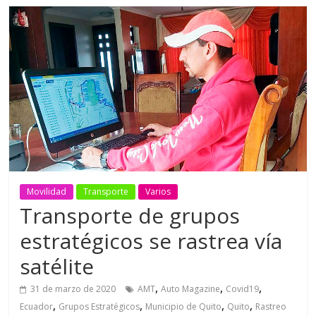
Movilidad
Transporte
Varios
Transporte de grupos
estratégicos se rastrea vía
satélite
,
,
,
31 de marzo de 2020
AMT
Auto Magazine
Covid19
,
,
,
,
Ecuador
Grupos Estratégicos
Municipio de Quito
Quito
Rastreo