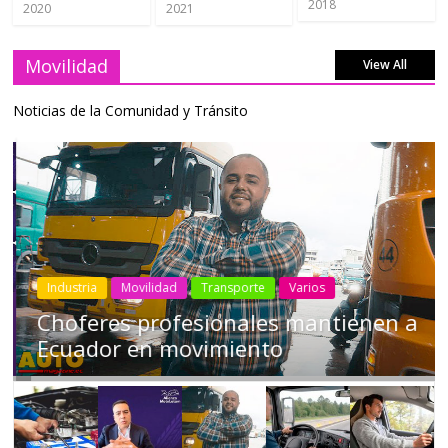
2018
2020
2021
Movilidad
View All
Noticias de la Comunidad y Tránsito
Industria
Movilidad
Transporte
Varios
Choferes profesionales mantienen a
Ecuador en movimiento