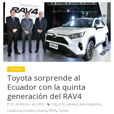
Industria
Toyota sorprende al
Ecuador con la quinta
generación del RAV4
,
,
,
27 de febrero de 2019
2.0L
2.5L Liimited
Auto Magazine
,
,
,
,
Casabaca
Ecuador
Nuevo
RAV4
Toyota