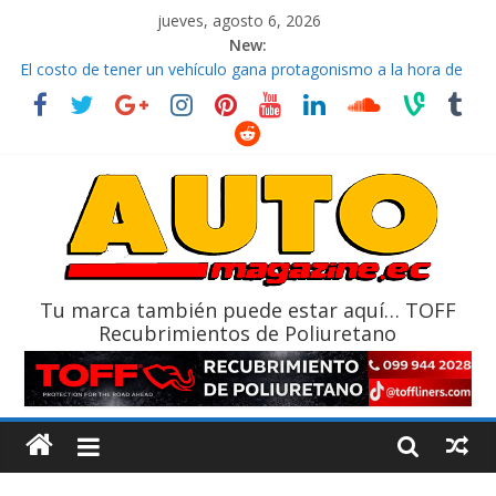
jueves, agosto 6, 2026
New:
El costo de tener un vehículo gana protagonismo a la hora de
decidir
Ultima película ‘Spider‑Man: Brand New Day’ pone en escena a
BMW
¿Qué puede pasar con tu vehículo si permanece varios días sin
usar?
La Vuelta al Ecuador 2026, edición 47ª, recorre 7 provincias en 8
días
La FEDAK recibe 12 Sinotruk Bolden para cubrir las rutas de La
Vuelta
Tu marca también puede estar aquí… TOFF
Recubrimientos de Poliuretano