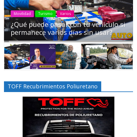
AEADE
Industria
Motociclismo
Motos
Movilidad
Campaña busca cambiar destino de
los motociclistas en la región
TOFF Recubrimientos Poliuretano