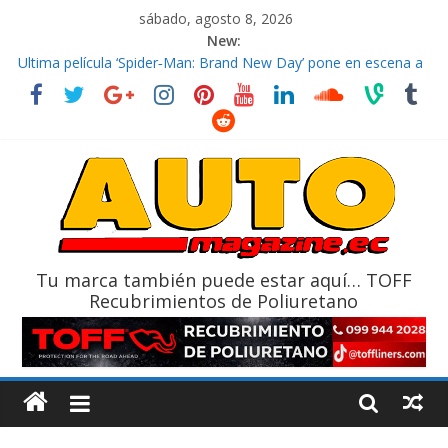
sábado, agosto 8, 2026
New:
El costo de tener un vehículo gana protagonismo a la hora de
decidir
Ultima película ‘Spider‑Man: Brand New Day’ pone en escena a
BMW
¿Qué puede pasar con tu vehículo si permanece varios días sin
usar?
La Vuelta al Ecuador 2026, edición 47ª, recorre 7 provincias en 8
días
La FEDAK recibe 12 Sinotruk Bolden para cubrir las rutas de La
Vuelta
Tu marca también puede estar aquí… TOFF
Recubrimientos de Poliuretano