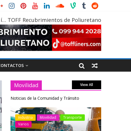
í… TOFF Recubrimientos de Poliuretano
CONTACTOS
Movilidad
View All
Noticias de la Comunidad y Tránsito
otos
Industria
Movilidad
Transporte
Industria
Varios
Varios