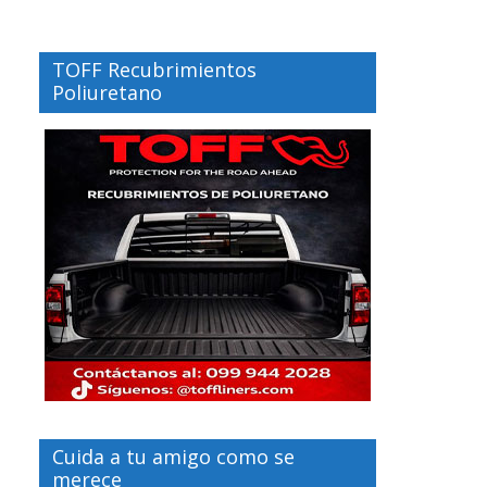
TOFF Recubrimientos
Poliuretano
Cuida a tu amigo como se
merece