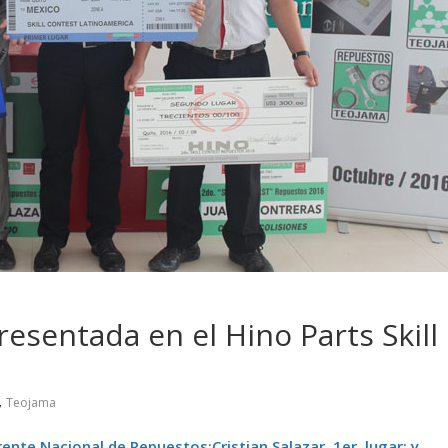
 pasar con tu
Campaña busca cambiar
 permanece
destino de los motociclis
 sin usar?
en la región
esentada en el Hino Parts Skill
,
Teojama
ente Nacional de Repuestos;Cristian Salazar, 1er. lugar; y,