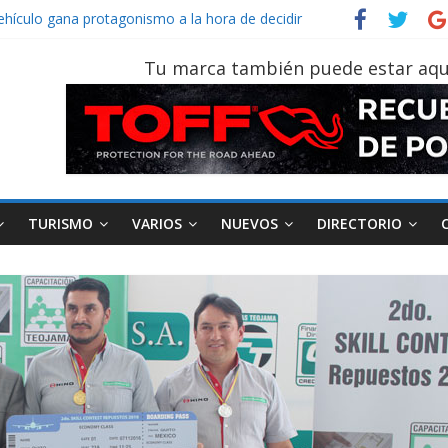
vehículo gana protagonismo a la hora de decidir
der‑Man: Brand New Day’ pone en escena a BMW
tu vehículo si permanece varios días sin usar?
Tu marca también puede estar aqu
026, edición 47ª, recorre 7 provincias en 8 días
otruk Bolden para cubrir las rutas de La Vuelta
TURISMO
VARIOS
NUEVOS
DIRECTORIO
AEADE
Industria
Motociclismo
M
smo
Varios
Movilidad