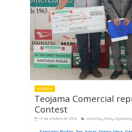
GM reafirma su
¿Qué puede
compromiso con movilidad
vehículo si
más segura y conectada
varios días
Industria
Teojama Comercial repr
Contest
,
,
12 de octubre de 2016
concurso
Hino
repuestos
Santiago Rodas, 3er. lugar; Diego Vera, Ger