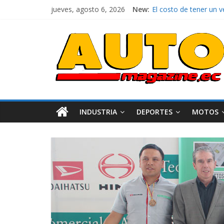
jueves, agosto 6, 2026
New:
El costo de tener un 
Ultima película ‘Spi
¿Qué puede pasar con 
La Vuelta al Ecuador 2
La FEDAK recibe 12 Sin
INDUSTRIA
DEPORTES
MOTOS
Industria
Movilidad
Varios
Movilidad
Turi