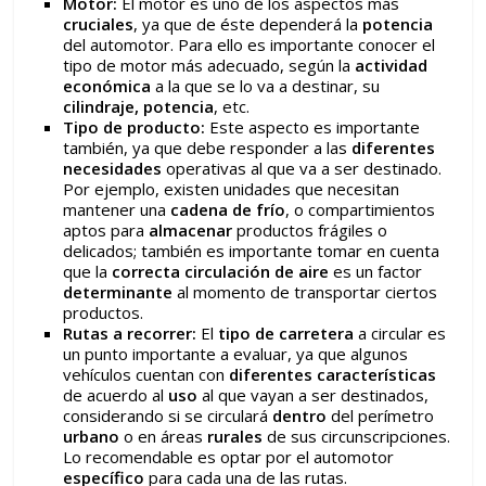
Motor:
El motor es uno de los aspectos más
cruciales
, ya que de éste dependerá la
potencia
del automotor. Para ello es importante conocer el
tipo de motor más adecuado, según la
actividad
económica
a la que se lo va a destinar, su
cilindraje,
potencia
, etc.
Tipo de producto:
Este aspecto es importante
también, ya que debe responder a las
diferentes
necesidades
operativas al que va a ser destinado.
Por ejemplo, existen unidades que necesitan
mantener una
cadena de frío
, o compartimientos
aptos para
almacenar
productos frágiles o
delicados; también es importante tomar en cuenta
que la
correcta circulación de
aire
es un factor
determinante
al momento de transportar ciertos
productos.
Rutas a recorrer:
El
tipo de carretera
a circular es
un punto importante a evaluar, ya que algunos
vehículos cuentan con
diferentes características
de acuerdo al
uso
al que vayan a ser destinados,
considerando si se circulará
dentro
del perímetro
urbano
o en áreas
rurales
de sus circunscripciones.
Lo recomendable es optar por el automotor
específico
para cada una de las rutas.