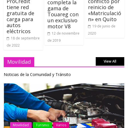
ProCredit
conflicto por
completa la
tiene red
reinicio de
gama de
gratuita de
«Matriculació
Touareg con
carga para
n» en Quito
un exclusivo
autos
motor V8
19 de junio de
eléctricos
2020
12 de noviembre
18 de septiembre
de 2019
de 2022
Movilidad
View All
Noticias de la Comunidad y Tránsito
AEADE
Industria
Motociclismo
Motos
Movilidad