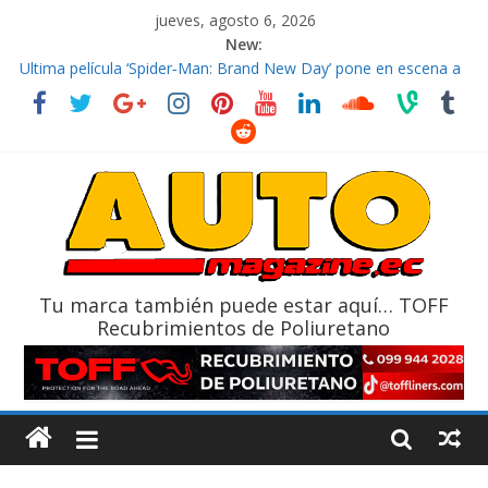
jueves, agosto 6, 2026
New:
El costo de tener un vehículo gana protagonismo a la hora de
decidir
Ultima película ‘Spider‑Man: Brand New Day’ pone en escena a
BMW
¿Qué puede pasar con tu vehículo si permanece varios días sin
usar?
La Vuelta al Ecuador 2026, edición 47ª, recorre 7 provincias en 8
días
La FEDAK recibe 12 Sinotruk Bolden para cubrir las rutas de La
Vuelta
Tu marca también puede estar aquí… TOFF
Recubrimientos de Poliuretano