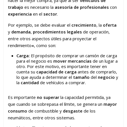
hacer la mejor compra, ya que al ser
vehículos de
trabajo
es necesario la
asesoría de profesionales
con
experiencia
en el
sector
.
Por ejemplo, se debe evaluar el
crecimiento
, la
oferta
y
demanda
,
procedimientos legales
de operación,
entre otros aspectos útiles para proyectar el
rendimiento
«
, como son:
Carga:
El propósito de comprar un camión de carga
para el negocio es
mover mercancías
de un lugar a
otro. Por este motivo, es importante tener en
cuenta su
capacidad de carga
antes de comprarlo,
lo que ayuda a determinar el
tamaño
del
negocio
y
la
cantidad
de vehículos a comprar.
Es importante
no superar
la capacidad permitida, ya
que cuando se sobrepasa el límite, se genera un
mayor
consumo
de combustible y
desgaste
de los
neumáticos, entre otros sistemas.