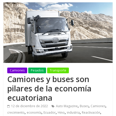
Camiones
Pesados
Transporte
Camiones y buses son
pilares de la economía
ecuatoriana
,
,
,
12 de diciembre de 2022
Auto Magazine
Buses
Camiones
,
,
,
,
,
,
crecimiento
economía
Ecuador
Hino
industria
Reactivación