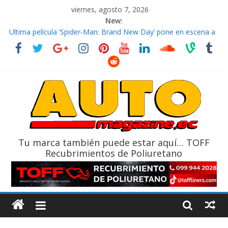
viernes, agosto 7, 2026
New:
El costo de tener un vehículo gana protagonismo a la hora de
decidir
Ultima película ‘Spider‑Man: Brand New Day’ pone en escena a
BMW
¿Qué puede pasar con tu vehículo si permanece varios días sin
usar?
La Vuelta al Ecuador 2026, edición 47ª, recorre 7 provincias en 8
días
La FEDAK recibe 12 Sinotruk Bolden para cubrir las rutas de La
Vuelta
Tu marca también puede estar aquí… TOFF
Recubrimientos de Poliuretano