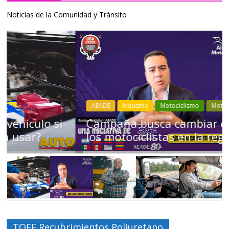
Noticias de la Comunidad y Tránsito
AEADE
Industria
Motociclismo
Motos
Movilidad
Campaña busca cambiar destino de
los motociclistas en la región
TOFF Recubrimientos Poliuretano