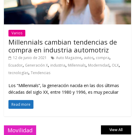
Varios
Millennials cambian tendencias de
compra en industria automotriz
,
,
,
12 de junio de 2021
Auto Magazine
autos
compra
,
,
,
,
,
,
Ecuador
Generación X
industria
Millennials
Modernidad
OLX
,
tecnologías
Tendencias
Los “Millennials”, la generación nacida en las dos últimas
décadas del siglo XX, entre 1980 y 1996, es muy peculiar
Read more
Movilidad
View All