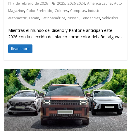
,
,
,
7 de febrero de 2026
2025
2026.2024
América Latina
Auto
,
,
,
,
Magazine
Color Preferido
Colores
Compras
industria
,
,
,
,
,
automotriz
Latam
Latinoamérica
Nissan
Tendencias
vehículos
Mientras el mundo del diseño y Pantone anticipan este
2026 con la elección del blanco como color del año, algunas
Read more