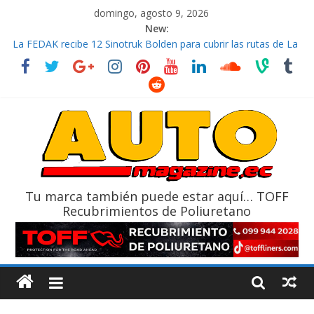
domingo, agosto 9, 2026
New:
La FEDAK recibe 12 Sinotruk Bolden para cubrir las rutas de La
Vuelta
El costo de tener un vehículo gana protagonismo a la hora de
decidir
Mercado automotor ecuatoriano creció un 28% en julio de
2026
¿Qué puede pasar con tu vehículo si permanece varios días sin
usar?
La Vuelta al Ecuador 2026, edición 47ª, recorre 7 provincias en 8
días
Tu marca también puede estar aquí… TOFF
Recubrimientos de Poliuretano