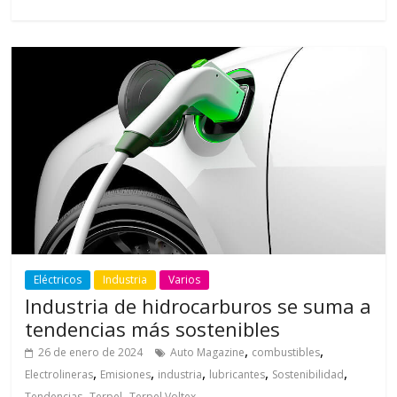
Eléctricos
Industria
Varios
Industria de hidrocarburos se suma a
tendencias más sostenibles
,
,
26 de enero de 2024
Auto Magazine
combustibles
,
,
,
,
,
Electrolineras
Emisiones
industria
lubricantes
Sostenibilidad
,
,
Tendencias
Terpel
Terpel Voltex