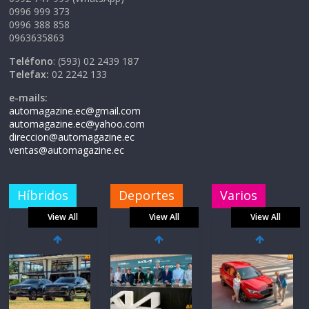
0996 999 373
0996 388 858
0963635863
Teléfono
: (593) 02 2439 187
Telefax:
02 2242 133
e-mails:
automagazine.ec@gmail.com
automagazine.ec@yahoo.com
direccion@automagazine.ec
ventas@automagazine.ec
Híbridos
Deportes
Varios
View All
View All
View All