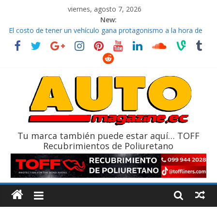
viernes, agosto 7, 2026
New:
El costo de tener un vehículo gana protagonismo a la hora de
decidir
Ultima película ‘Spider‑Man: Brand New Day’ pone en escena a
BMW
¿Qué puede pasar con tu vehículo si permanece varios días sin
usar?
La Vuelta al Ecuador 2026, edición 47ª, recorre 7 provincias en 8
días
La FEDAK recibe 12 Sinotruk Bolden para cubrir las rutas de La
Vuelta
Tu marca también puede estar aquí… TOFF
Recubrimientos de Poliuretano