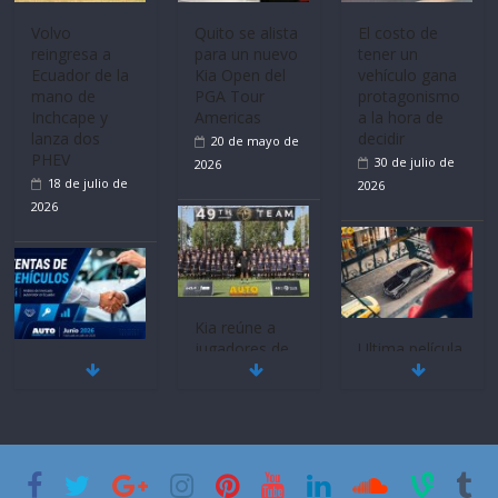
Mercado
La FEDAK
Ultima película
automotor
recibe 12
‘Spider‑Man:
nacional cierra
Sinotruk
Brand New
su mejor 1er
Bolden para
Day’ pone en
semestre en la
cubrir las rutas
escena a
historia
de La Vuelta
BMW
11 de julio de
31 de julio de
29 de julio de
2026
2026
2026
BMW, Toyota,
Quito se alista
¿Qué puede
Bosch y
para un nuevo
pasar con tu
Repsol
Kia Open del
vehículo si
prueban flota
PGA Tour
permanece
que usa
Americas
varios días sin
gasolina 100%
usar?
20 de mayo de
renovable
3 de agosto de
2026