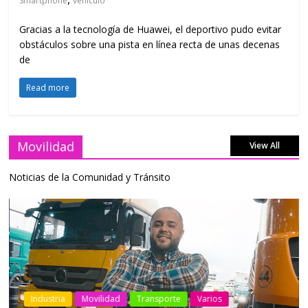
Smartphone
vehículo
Gracias a la tecnología de Huawei, el deportivo pudo evitar
obstáculos sobre una pista en línea recta de unas decenas
de
Read more
Movilidad
View All
Noticias de la Comunidad y Tránsito
a
Movilidad
Transporte
Varios
Industria