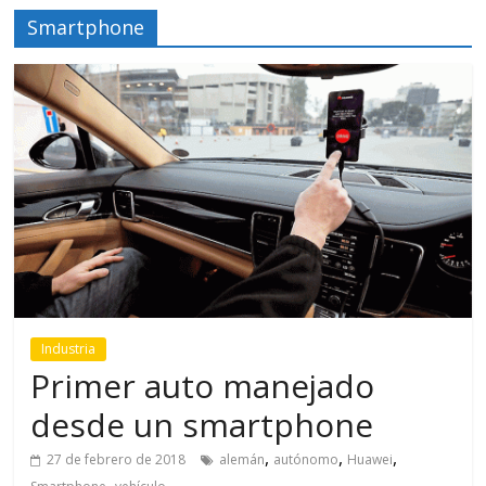
Smartphone
Industria
Primer auto manejado
desde un smartphone
,
,
,
27 de febrero de 2018
alemán
autónomo
Huawei
,