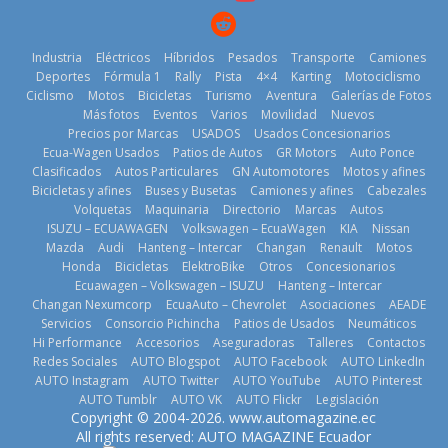
25 de julio de
2026
2026
Industria
Eléctricos
Híbridos
Pesados
Transporte
Camiones
Deportes
Fórmula 1
Rally
Pista
4×4
Karting
Motociclismo
Ciclismo
Motos
Bicicletas
Turismo
Aventura
Galerías de Fotos
Más fotos
Eventos
Varios
Movilidad
Nuevos
Kia reúne a
Precios por Marcas
USADOS
Usados Concesionarios
jugadores de
La FEDAK
Ecua-Wagen Usados
Patios de Autos
GR Motors
Auto Ponce
Nuevo SUV
fútbol de todo
recibe 12
Clasificados
Autos Particulares
GN Automotores
Motos y afines
Honda ZR-V
el mundo en
Sinotruk
Bicicletas y afines
Buses y Busetas
Camiones y afines
Cabezales
Advanced
‘Kia OMBC
Bolden para
Volquetas
Maquinaria
Directorio
Marcas
Autos
Hybrid para el
Cup’
cubrir las rutas
ISUZU – ECUAWAGEN
Volkswagen – EcuaWagen
KIA
Nissan
mercado local
de La Vuelta
6 de mayo de
Mazda
Audi
Hanteng – Intercar
Changan
Renault
Motos
23 de julio de
31 de julio de
Honda
Bicicletas
ElektroBike
Otros
Concesionarios
2026
Ecuawagen – Volkswagen – ISUZU
Hanteng – Intercar
2026
2026
Changan Nexumcorp
EcuaAuto – Chevrolet
Asociaciones
AEADE
Servicios
Consorcio Pichincha
Patios de Usados
Neumáticos
Hi Performance
Accesorios
Aseguradoras
Talleres
Contactos
Redes Sociales
AUTO Blogspot
AUTO Facebook
AUTO LinkedIn
AUTO Instagram
AUTO Twitter
AUTO YouTube
AUTO Pinterest
AUTO Tumblr
AUTO VK
AUTO Flickr
Legislación
La Vuelta al
Copyright © 2004-2026. www.automagazine.ec
Volvo
Ecuador 2026,
El costo de
All rights reserved: AUTO MAGAZINE Ecuador