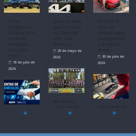
Volvo
Quito se alista
El costo de
reingresa a
para un nuevo
tener un
Ecuador de la
Kia Open del
vehículo gana
mano de
PGA Tour
protagonismo
Inchcape y
Americas
a la hora de
lanza dos
decidir
20 de mayo de
PHEV
30 de julio de
2026
18 de julio de
2026
2026
Kia reúne a
jugadores de
Ultima película
Mercado
fútbol de todo
‘Spider‑Man:
automotor
el mundo en
Brand New
nacional cierra
‘Kia OMBC
Day’ pone en
su mejor 1er
Cup’
escena a
semestre en la
BMW