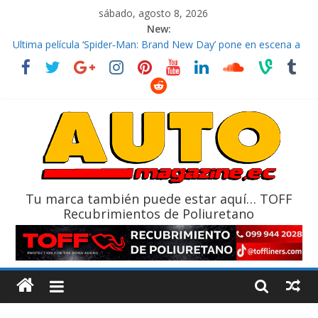
sábado, agosto 8, 2026
New:
El costo de tener un vehículo gana protagonismo a la hora de
decidir
Ultima película ‘Spider‑Man: Brand New Day’ pone en escena a
BMW
¿Qué puede pasar con tu vehículo si permanece varios días sin
usar?
La Vuelta al Ecuador 2026, edición 47ª, recorre 7 provincias en 8
días
La FEDAK recibe 12 Sinotruk Bolden para cubrir las rutas de La
Vuelta
Tu marca también puede estar aquí… TOFF
Recubrimientos de Poliuretano