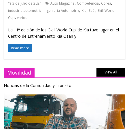
,
,
,
3 de julio de 2024
Auto Magazine
Competencia
Corea
,
,
,
,
industria automotriz
Ingeniería Automotriz
Kia
Seúl
Skill World
,
Cup
varios
La 11ª edición de los ‘Skill World Cup’ de Kia tuvo lugar en el
Centro de Entrenamiento Kia Osan y
Read more
Movilidad
View All
Noticias de la Comunidad y Tránsito