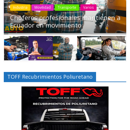
Industria
Movilidad
Transporte
Varios
Choferes profesionales mantienen a
Ecuador en movimiento
TOFF Recubrimientos Poliuretano