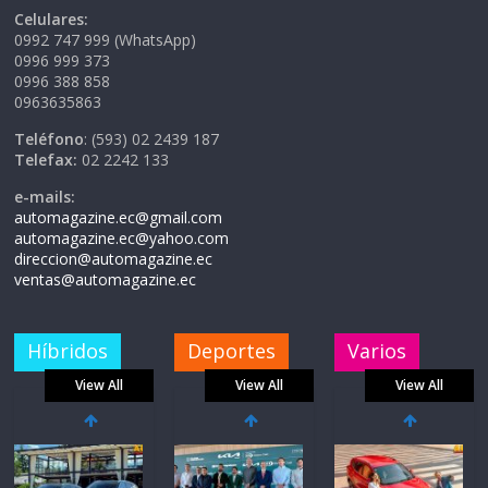
Celulares:
0992 747 999 (WhatsApp)
0996 999 373
0996 388 858
0963635863
Teléfono
: (593) 02 2439 187
Telefax:
02 2242 133
e-mails:
automagazine.ec@gmail.com
automagazine.ec@yahoo.com
direccion@automagazine.ec
ventas@automagazine.ec
Híbridos
Deportes
Varios
View All
View All
View All