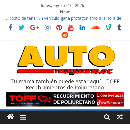
lunes, agosto 10, 2026
New:
La FEDAK recibe 12 Sinotruk Bolden para cubrir las rutas de La
Vuelta
El costo de tener un vehículo gana protagonismo a la hora de
decidir
Mercado automotor ecuatoriano creció un 28% en julio de
2026
¿Qué puede pasar con tu vehículo si permanece varios días sin
usar?
La Vuelta al Ecuador 2026, edición 47ª, recorre 7 provincias en 8
días
Tu marca también puede estar aquí… TOFF
Recubrimientos de Poliuretano