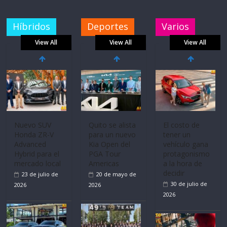
Híbridos
Deportes
Varios
View All
View All
View All
Nuevo SUV
Quito se alista
El costo de
Honda ZR-V
para un nuevo
tener un
Advanced
Kia Open del
vehículo gana
Hybrid para el
PGA Tour
protagonismo
mercado local
Americas
a la hora de
decidir
23 de julio de
20 de mayo de
30 de julio de
2026
2026
2026