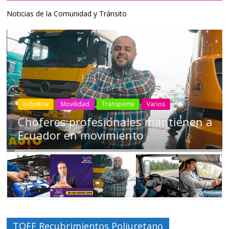
Noticias de la Comunidad y Tránsito
Industria
Movilidad
Transporte
Varios
Choferes profesionales mantienen a
Ecuador en movimiento
TOFF Recubrimientos Poliuretano