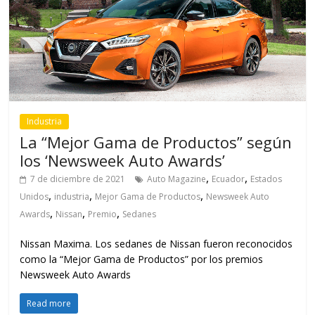
Industria
La “Mejor Gama de Productos” según
los ‘Newsweek Auto Awards’
,
,
7 de diciembre de 2021
Auto Magazine
Ecuador
Estados
,
,
,
Unidos
industria
Mejor Gama de Productos
Newsweek Auto
,
,
,
Awards
Nissan
Premio
Sedanes
Nissan Maxima. Los sedanes de Nissan fueron reconocidos
como la “Mejor Gama de Productos” por los premios
Newsweek Auto Awards
Read more