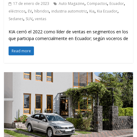
,
,
,
17 de enero de 2023
Auto Magazine
Compactos
Ecuador
,
,
,
,
,
,
eléctricos
EV
híbridos
industria automotriz
Kia
Kia Ecuador
,
,
Sedanes
SUV
ventas
KIA cerró el 2022 como líder de ventas en segmentos en los
que participa comercialmente en Ecuador; según voceros de
Read more