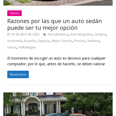
Varios
Razones por las que un auto sedán
puede ser tu mejor opción
,
,
,
20 de abril de 2022
Aerodinámica
Auto Magazine
compra
,
,
,
,
,
,
economía
Ecuador
Espacio
Mejor Opción
Precios
Sedanes
,
varios
Volkswagen
El momento de escoger un auto es decisivo para cualquier
comprador, por lo que, antes de hacerlo, se deben valorar
Read more