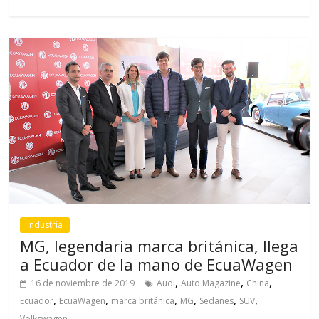
Industria
MG, legendaria marca británica, llega
a Ecuador de la mano de EcuaWagen
,
,
,
16 de noviembre de 2019
Audi
Auto Magazine
China
,
,
,
,
,
,
Ecuador
EcuaWagen
marca británica
MG
Sedanes
SUV
Volkswagen