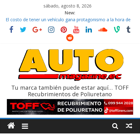
sábado, agosto 8, 2026
New:
El costo de tener un vehículo gana protagonismo a la hora de
decidir
Ultima película ‘Spider‑Man: Brand New Day’ pone en escena a
BMW
¿Qué puede pasar con tu vehículo si permanece varios días sin
usar?
La Vuelta al Ecuador 2026, edición 47ª, recorre 7 provincias en 8
días
La FEDAK recibe 12 Sinotruk Bolden para cubrir las rutas de La
Vuelta
Tu marca también puede estar aquí… TOFF
Recubrimientos de Poliuretano