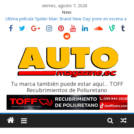
viernes, agosto 7, 2026
New:
El costo de tener un vehículo gana protagonismo a la hora de
decidir
Ultima película ‘Spider‑Man: Brand New Day’ pone en escena a
BMW
¿Qué puede pasar con tu vehículo si permanece varios días sin
usar?
La Vuelta al Ecuador 2026, edición 47ª, recorre 7 provincias en 8
días
La FEDAK recibe 12 Sinotruk Bolden para cubrir las rutas de La
Vuelta
Tu marca también puede estar aquí… TOFF
Recubrimientos de Poliuretano