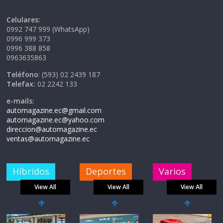
Celulares:
0992 747 999 (WhatsApp)
0996 999 373
0996 388 858
0963635863
Teléfono
: (593) 02 2439 187
Telefax:
02 2242 133
e-mails:
automagazine.ec@gmail.com
automagazine.ec@yahoo.com
direccion@automagazine.ec
ventas@automagazine.ec
Híbridos
Deportes
Varios
View All
View All
View All