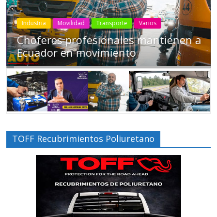
Industria
Movilidad
Transporte
Varios
Choferes profesionales mantienen a
Ecuador en movimiento
TOFF Recubrimientos Poliuretano