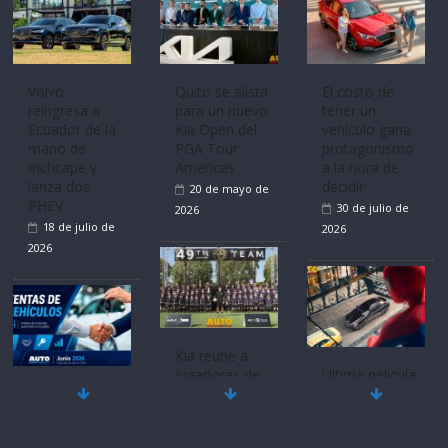
Volvo
Quito se alista
El costo de
reingresa a
para un nuevo
tener un
Ecuador de la
Kia Open del
vehículo gana
mano de
PGA Tour
protagonismo
Inchcape y
Americas
a la hora de
lanza dos
decidir
20 de mayo de
PHEV
30 de julio de
2026
18 de julio de
2026
2026
Kia reúne a
jugadores de
Ultima película
Mercado
fútbol de todo
‘Spider‑Man:
automotor
el mundo en
Brand New
nacional cierra
‘Kia OMBC
Day’ pone en