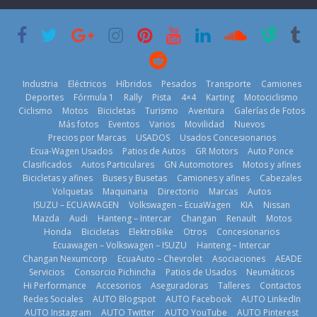
su mejor 1er
Cup’
escena a
semestre en la
BMW
6 de mayo de
historia
29 de julio de
2026
11 de julio de
2026
2026
Industria
Eléctricos
Híbridos
Pesados
Transporte
Camiones
Deportes
Fórmula 1
Rally
Pista
4×4
Karting
Motociclismo
Ciclismo
Motos
Bicicletas
Turismo
Aventura
Galerías de Fotos
Más fotos
Eventos
Varios
Movilidad
Nuevos
La Vuelta al
Precios por Marcas
USADOS
Usados Concesionarios
Ecuador 2026,
¿Qué puede
Ecua-Wagen Usados
Patios de Autos
GR Motors
Auto Ponce
BMW, Toyota,
edición 47ª,
pasar con tu
Clasificados
Autos Particulares
GN Automotores
Motos y afines
Bosch y
recorre 7
vehículo si
Bicicletas y afines
Buses y Busetas
Camiones y afines
Cabezales
Repsol
provincias en 8
permanece
Volquetas
Maquinaria
Directorio
Marcas
Autos
prueban flota
días
varios días sin
ISUZU – ECUAWAGEN
Volkswagen – EcuaWagen
KIA
Nissan
que usa
usar?
1 de agosto de
Mazda
Audi
Hanteng – Intercar
Changan
Renault
Motos
gasolina 100%
3 de agosto de
Honda
Bicicletas
ElektroBike
Otros
Concesionarios
2026
renovable
Ecuawagen – Volkswagen – ISUZU
Hanteng – Intercar
2026
25 de julio de
Changan Nexumcorp
EcuaAuto – Chevrolet
Asociaciones
AEADE
Servicios
Consorcio Pichincha
Patios de Usados
Neumáticos
2026
Hi Performance
Accesorios
Aseguradoras
Talleres
Contactos
Redes Sociales
AUTO Blogspot
AUTO Facebook
AUTO LinkedIn
AUTO Instagram
AUTO Twitter
AUTO YouTube
AUTO Pinterest