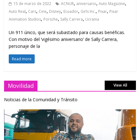
,
,
,
15 de marzo de 2022
ACNUR
aniversario
Auto Magazine
,
,
,
,
,
,
,
Auto Real
Cars
Cine
Disney
Ecuador
Girls Inc.
Pixar
Pixar
,
,
,
Animation Studios
Porsche
Sally Carrera
Ucrania
Un 911 único, que será subastado para causas benéficas.
Con motivo del ‘vigésimo aniversario’ de Sally Carrera,
personaje de la
Read more
Movilidad
View All
Noticias de la Comunidad y Tránsito