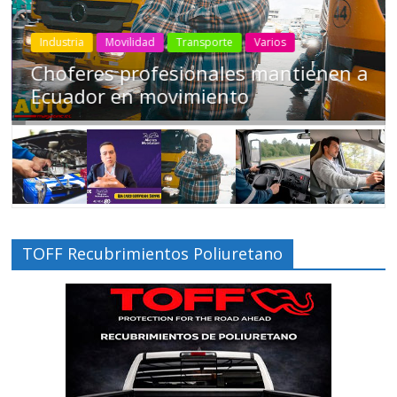
Industria
Movilidad
Transporte
Varios
Choferes profesionales mantienen a
Ecuador en movimiento
TOFF Recubrimientos Poliuretano