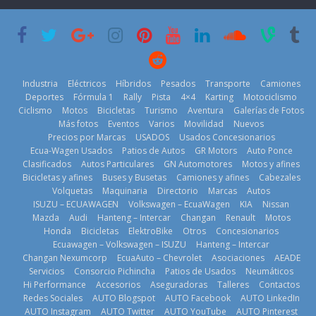
creció un 28%
Americas
varios días sin
en julio de
usar?
20 de mayo de
2026
3 de agosto de
2026
4 de agosto de
2026
2026
Industria
Eléctricos
Híbridos
Pesados
Transporte
Camiones
Deportes
Fórmula 1
Rally
Pista
4×4
Karting
Motociclismo
Ciclismo
Motos
Bicicletas
Turismo
Aventura
Galerías de Fotos
Más fotos
Eventos
Varios
Movilidad
Nuevos
Kia reúne a
Precios por Marcas
USADOS
Usados Concesionarios
jugadores de
La FEDAK
Ecua-Wagen Usados
Patios de Autos
GR Motors
Auto Ponce
BMW, Toyota,
fútbol de todo
recibe 12
Clasificados
Autos Particulares
GN Automotores
Motos y afines
Bosch y
el mundo en
Sinotruk
Bicicletas y afines
Buses y Busetas
Camiones y afines
Cabezales
Repsol
‘Kia OMBC
Bolden para
Volquetas
Maquinaria
Directorio
Marcas
Autos
prueban flota
Cup’
cubrir las rutas
ISUZU – ECUAWAGEN
Volkswagen – EcuaWagen
KIA
Nissan
que usa
de La Vuelta
6 de mayo de
Mazda
Audi
Hanteng – Intercar
Changan
Renault
Motos
gasolina 100%
31 de julio de
Honda
Bicicletas
ElektroBike
Otros
Concesionarios
2026
renovable
Ecuawagen – Volkswagen – ISUZU
Hanteng – Intercar
2026
25 de julio de
Changan Nexumcorp
EcuaAuto – Chevrolet
Asociaciones
AEADE
Servicios
Consorcio Pichincha
Patios de Usados
Neumáticos
2026
Hi Performance
Accesorios
Aseguradoras
Talleres
Contactos
Redes Sociales
AUTO Blogspot
AUTO Facebook
AUTO LinkedIn
AUTO Instagram
AUTO Twitter
AUTO YouTube
AUTO Pinterest