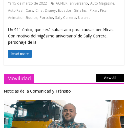
,
,
,
15 de marzo de 2022
ACNUR
aniversario
Auto Magazine
,
,
,
,
,
,
,
Auto Real
Cars
Cine
Disney
Ecuador
Girls Inc.
Pixar
Pixar
,
,
,
Animation Studios
Porsche
Sally Carrera
Ucrania
Un 911 único, que será subastado para causas benéficas.
Con motivo del ‘vigésimo aniversario’ de Sally Carrera,
personaje de la
Read more
Movilidad
View All
Noticias de la Comunidad y Tránsito