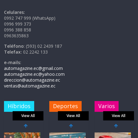
Celulares:
0992 747 999 (WhatsApp)
0996 999 373
0996 388 858
0963635863
Teléfono
: (593) 02 2439 187
Telefax:
02 2242 133
e-mails:
automagazine.ec@gmail.com
automagazine.ec@yahoo.com
direccion@automagazine.ec
ventas@automagazine.ec
Híbridos
Deportes
Varios
View All
View All
View All