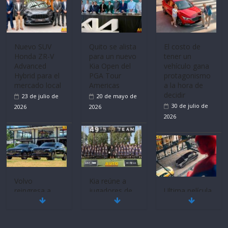
Volvo
La FEDAK
Ultima película
reingresa a
recibe 12
‘Spider‑Man:
Ecuador de la
Sinotruk
Brand New
mano de
Bolden para
Day’ pone en
Inchcape y
cubrir las rutas
escena a
lanza dos
de La Vuelta
BMW
PHEV
31 de julio de
29 de julio de
18 de julio de
2026
2026
2026
Quito se alista
¿Qué puede
Mercado
para un nuevo
pasar con tu
automotor
Kia Open del
vehículo si
ecuatoriano
PGA Tour
permanece