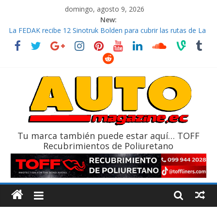
domingo, agosto 9, 2026
New:
La FEDAK recibe 12 Sinotruk Bolden para cubrir las rutas de La
Vuelta
El costo de tener un vehículo gana protagonismo a la hora de
decidir
Mercado automotor ecuatoriano creció un 28% en julio de
2026
¿Qué puede pasar con tu vehículo si permanece varios días sin
usar?
La Vuelta al Ecuador 2026, edición 47ª, recorre 7 provincias en 8
días
Tu marca también puede estar aquí… TOFF
Recubrimientos de Poliuretano