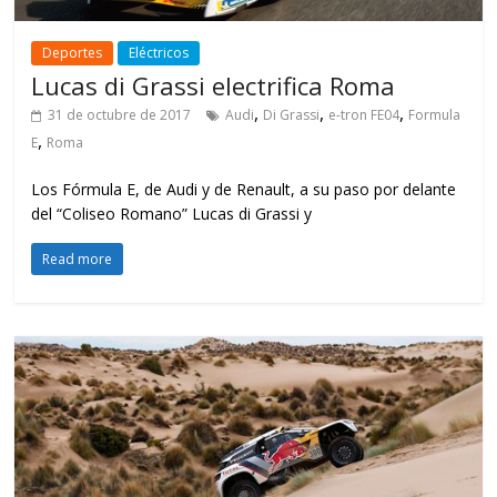
Deportes
Eléctricos
Lucas di Grassi electrifica Roma
,
,
,
31 de octubre de 2017
Audi
Di Grassi
e-tron FE04
Formula
,
E
Roma
Los Fórmula E, de Audi y de Renault, a su paso por delante
del “Coliseo Romano” Lucas di Grassi y
Read more