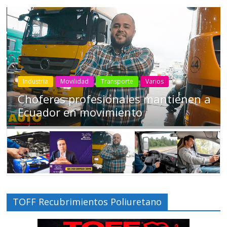
Industria
Movilidad
Transporte
Varios
Choferes profesionales mantienen a
Ecuador en movimiento
TOFF Recubrimientos Poliuretano