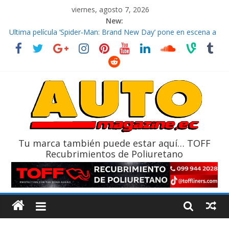
viernes, agosto 7, 2026
New:
El costo de tener un vehículo gana protagonismo a la hora de
decidir
Ultima película ‘Spider‑Man: Brand New Day’ pone en escena a
BMW
¿Qué puede pasar con tu vehículo si permanece varios días sin
usar?
La Vuelta al Ecuador 2026, edición 47ª, recorre 7 provincias en 8
días
La FEDAK recibe 12 Sinotruk Bolden para cubrir las rutas de La
Vuelta
Tu marca también puede estar aquí… TOFF
Recubrimientos de Poliuretano