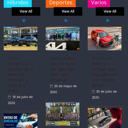
Híbridos
Deportes
Varios
View All
View All
View All
Volvo
Quito se alista
El costo de
reingresa a
para un nuevo
tener un
Ecuador de la
Kia Open del
vehículo gana
mano de
PGA Tour
protagonismo
Inchcape y
Americas
a la hora de
lanza dos
decidir
20 de mayo de
PHEV
30 de julio de
2026
18 de julio de
2026
2026